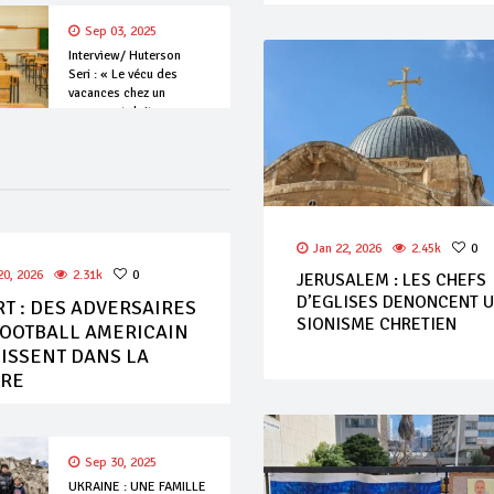
Sep 03, 2025
Interview/ Huterson
Seri : « Le vécu des
vacances chez un
apprenant doit
dépendre de son
rendement scolaire. »
Jan 22, 2026
2.45k
0
20, 2026
2.31k
0
JERUSALEM : LES CHEFS
D’EGLISES DENONCENT 
T : DES ADVERSAIRES
SIONISME CHRETIEN
FOOTBALL AMERICAIN
ISSENT DANS LA
ERE
Sep 30, 2025
UKRAINE : UNE FAMILLE