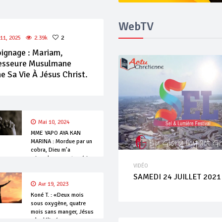
WebTV
11, 2025
2.39k
2
ignage : Mariam,
esseure Musulmane
 Sa Vie À Jésus Christ.
Mai 10, 2024
MME YAPO AYA KAN
MARINA : Mordue par un
cobra, Dieu m’a
miraculeusement guérie
VIDÉO
SAMEDI 24 JUILLET 2021
Avr 19, 2023
Koné T. : «Deux mois
sous oxygène, quatre
mois sans manger, Jésus
m’a délivré».