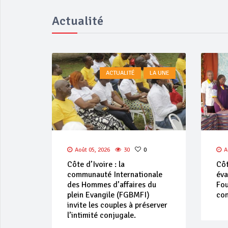
Actualité
LA UNE
ACTUALITÉ
LA UNE
Août 03, 2026
94
0
J
Côte d’ivoire : l’Église
Côt
nale
évangélique internationale
amé
du
Foursquare annonce sa 36e
les
)
convention nationale
server