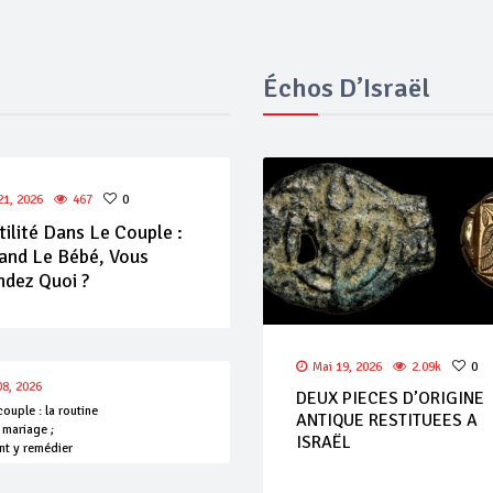
Échos D’Israël
 21, 2026
467
0
tilité Dans Le Couple :
and Le Bébé, Vous
ndez Quoi ?
Mai 19, 2026
2.09k
0
08, 2026
DEUX PIECES D’ORIGINE
couple : la routine
ANTIQUE RESTITUEES A
 mariage ;
ISRAËL
t y remédier