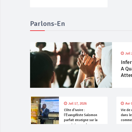
Parlons-En
Juil
Infer
A Qu
Atte
Juil 17, 2026
Avr 
Côte d’ivoire :
Vie de 
l’Évangéliste Salomon
dans le
parfait enseigne sur la
commen
persévérance dans
l’épreuve.