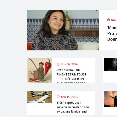
Nov 
Témo
Prof
Donne
Nov 06, 2024
Côte d’Ivoire : DU
PIMENT ET UN FOUET
POUR DÉLIVRER UN
ENFANT DIT SORCIER
Juin 15, 2023
Brésil : après avoir
survécu au crash de son
avion, une famille rend
grâce à Dieu