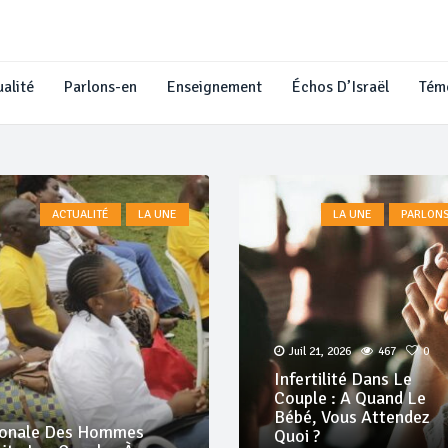
alité
Parlons-en
Enseignement
Échos D’Israël
Tém
ACTUALITÉ
LA UNE
LA UNE
PARLON
Juil 21, 2026
467
0
Infertilité Dans Le
Couple : A Quand Le
Bébé, Vous Attendez
Juil 29, 2026
246
0
0
Quoi ?