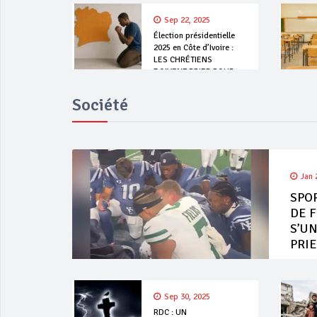
Sep 22, 2025
Élection présidentielle
2025 en Côte d’Ivoire :
LES CHRÉTIENS
DOIVENT PRIER POUR
LA PAIX
Société
Jan 
SPOR
DE 
S’UN
PRI
Sep 30, 2025
RDC : UN