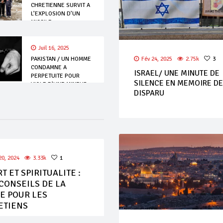
CHRETIENNE SURVIT A
L’EXPLOSION D’UN
MISSILE
Juil 16, 2025
Fév 24, 2025
2.75k
3
PAKISTAN / UN HOMME
CONDAMNE A
ISRAEL/ UNE MINUTE DE
PERPETUITE POUR
SILENCE EN MEMOIRE D
VIOLE D’UNE MINEUR
DISPARU
CHRETIENNE
20, 2024
3.33k
1
T ET SPIRITUALITE :
CONSEILS DE LA
E POUR LES
ETIENS