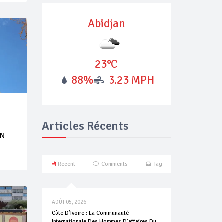
Abidjan
23°C
88%
3.23 MPH
Articles Récents
UN
Recent
Comments
Tag
AOÛT 05, 2026
Côte D’Ivoire : La Communauté
Internationale Des Hommes D’affaires Du