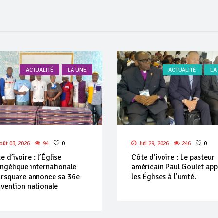
ACTUALITÉ
LA UNE
ACTUALITÉ
LA
uil 29, 2026
246
0
Juil 29, 2026
231
0
e d’ivoire : Le pasteur
Allemagne : Plus de 9000
ricain Paul Goulet appelle
chrétiens évangéliques
 Églises à l’unité.
participent à la conférence
The Pentecost’’.