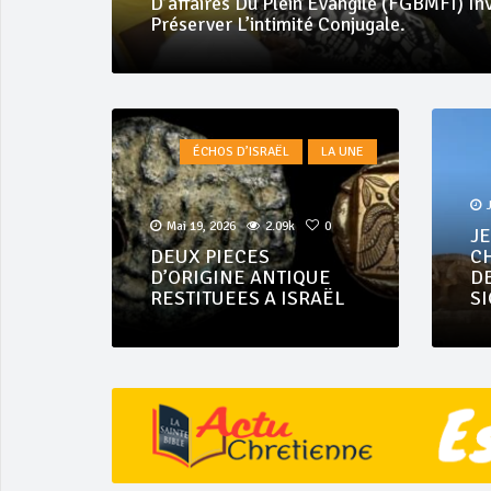
es À
Côte D’ivoire : L’Église Évangélique Inte
Annonce Sa 36e Convention Nationale
ÉCHOS D’ISRAËL
LA UNE
Mai 19, 2026
2.09k
0
J
DEUX PIECES
C
D’ORIGINE ANTIQUE
D
RESTITUEES A ISRAËL
S