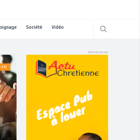
oignage
Société
Vidéo
S-EN
ACTUALITÉ
LA UNE
Juil 29, 2026