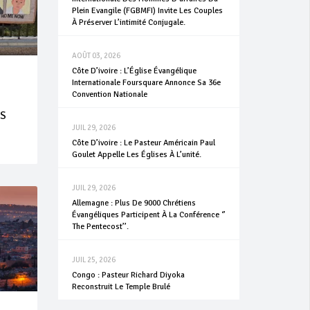
Plein Evangile (FGBMFI) Invite Les Couples
À Préserver L’intimité Conjugale.
AOÛT 03, 2026
Côte D’ivoire : L’Église Évangélique
Internationale Foursquare Annonce Sa 36e
Convention Nationale
ES
JUIL 29, 2026
Côte D’ivoire : Le Pasteur Américain Paul
Goulet Appelle Les Églises À L’unité.
JUIL 29, 2026
Allemagne : Plus De 9000 Chrétiens
Évangéliques Participent À La Conférence ‘’
The Pentecost’’.
JUIL 25, 2026
Congo : Pasteur Richard Diyoka
Reconstruit Le Temple Brulé