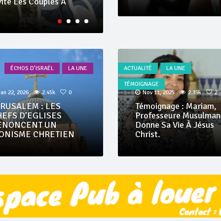
rnationale Foursquare
Côte D’ivoire : Le Pasteur
Églises À L’unité.
ÉCHOS D’ISRAËL
LA UNE
ACTUALITÉ
LA UNE
TÉMOIGNAGE
Jan 22, 2026
2.45k
0
Nov 11, 2025
2.39k
2
ERUSALEM : LES
Témoignage : Mariam,
HEFS D’EGLISES
Professeure Musulman
ENONCENT UN
Donne Sa Vie À Jésus
IONISME CHRETIEN
Christ.