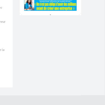
ec
gneur
e la