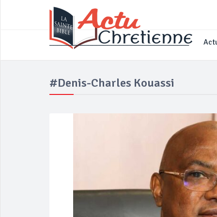
____________________________________
Actu
#Denis-Charles Kouassi