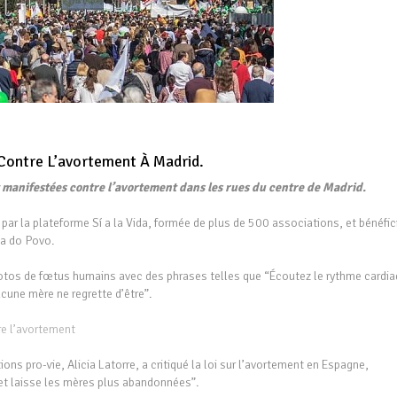
Contre L’avortement À Madrid.
manifestées contre l’avortement dans les rues du centre de Madrid.
par la plateforme Sí a la Vida, formée de plus de 500 associations, et bénéfici
ta do Povo.
otos de fœtus humains avec des phrases telles que “Écoutez le rythme cardia
ucune mère ne regrette d’être”.
re l’avortement
ns pro-vie, Alicia Latorre, a critiqué la loi sur l’avortement en Espagne,
e et laisse les mères plus abandonnées”.