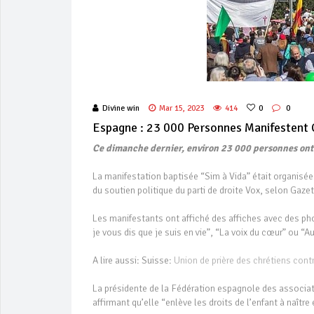
Divine win
Mar 15, 2023
414
0
0
Espagne : 23 000 Personnes Manifestent 
Ce dimanche dernier, environ 23 000 personnes ont 
La manifestation baptisée “Sim à Vida” était organisée 
du soutien politique du parti de droite Vox, selon Gaze
Les manifestants ont affiché des affiches avec des ph
je vous dis que je suis en vie”, “La voix du cœur” ou “A
A lire aussi: Suisse:
Union de prière des chrétiens cont
La présidente de la Fédération espagnole des associatio
affirmant qu’elle “enlève les droits de l’enfant à naîtr