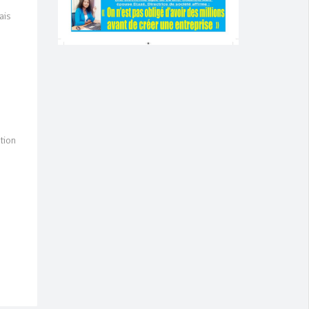
ais
ction