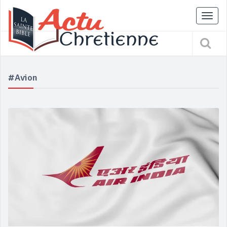
Tog
nav
#Avion