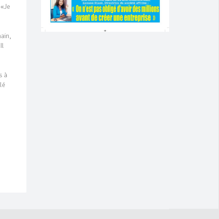
 «Je
main,
Il
s à
lé