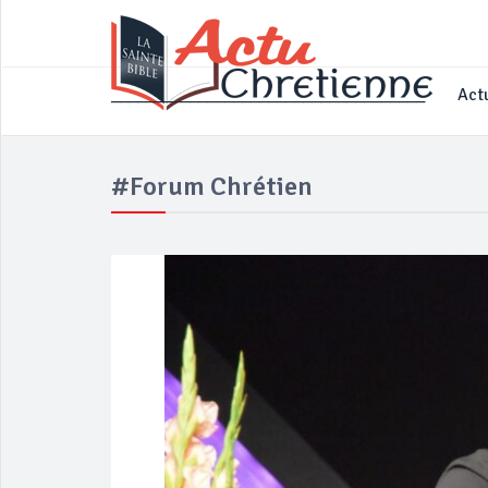
____________________________________
Actu
#Forum Chrétien