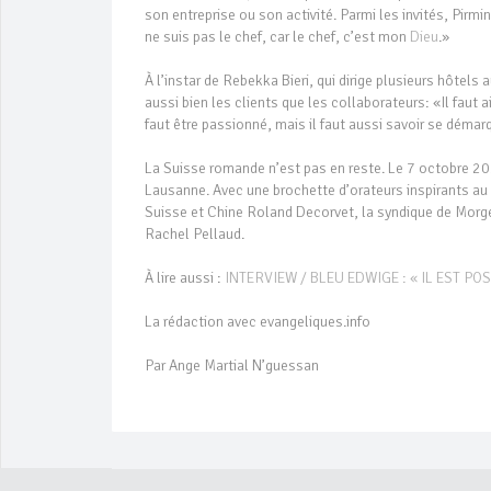
son entreprise ou son activité. Parmi les invités, Pirmi
ne suis pas le chef, car le chef, c’est mon
Dieu
.»
À l’instar de Rebekka Bieri, qui dirige plusieurs hôtels
aussi bien les clients que les collaborateurs: «Il faut a
faut être passionné, mais il faut aussi savoir se démar
La Suisse romande n’est pas en reste. Le 7 octobre 202
Lausanne. Avec une brochette d’orateurs inspirants au
Suisse et Chine Roland Decorvet, la syndique de Morg
Rachel Pellaud.
À lire aussi :
INTERVIEW / BLEU EDWIGE : « IL EST P
La rédaction avec evangeliques.info
Par Ange Martial N’guessan