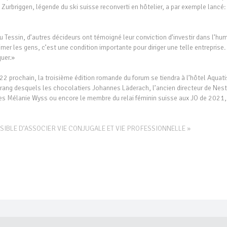
n Zurbriggen, légende du ski suisse reconverti en hôtelier, a par exemple lancé:
 au Tessin, d’autres décideurs ont témoigné leur conviction d’investir dans l’hu
imer les gens, c’est une condition importante pour diriger une telle entreprise. 
quer.»
2 prochain, la troisième édition romande du forum se tiendra à l’hôtel Aquati
 rang desquels les chocolatiers Johannes Läderach, l’ancien directeur de Nest
es Mélanie Wyss ou encore le membre du relai féminin suisse aux JO de 2021,
OSSIBLE D’ASSOCIER VIE CONJUGALE ET VIE PROFESSIONNELLE »