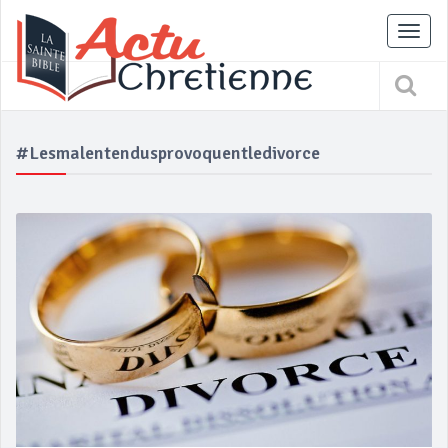
Tog
nav
#lesmalentendusprovoquentledivorce