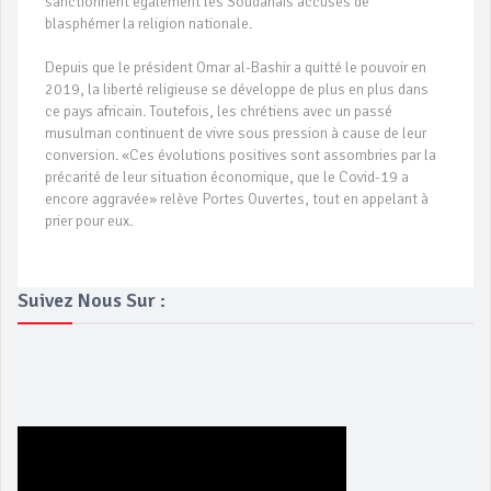
sanctionnent également les Soudanais accusés de
blasphémer la religion nationale.
Depuis que le président Omar al-Bashir a quitté le pouvoir en
2019, la liberté religieuse se développe de plus en plus dans
ce pays africain. Toutefois, les chrétiens avec un passé
musulman continuent de vivre sous pression à cause de leur
conversion. «Ces évolutions positives sont assombries par la
précarité de leur situation économique, que le Covid-19 a
encore aggravée» relève Portes Ouvertes, tout en appelant à
prier pour eux.
Suivez Nous Sur :