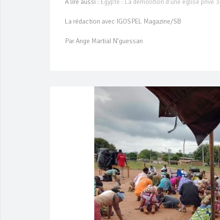
À lire aussi :
Egypte : La démolition d’une église prive 
La rédaction avec IGOSPEL Magazine/SB
Par Ange Martial N’guessan