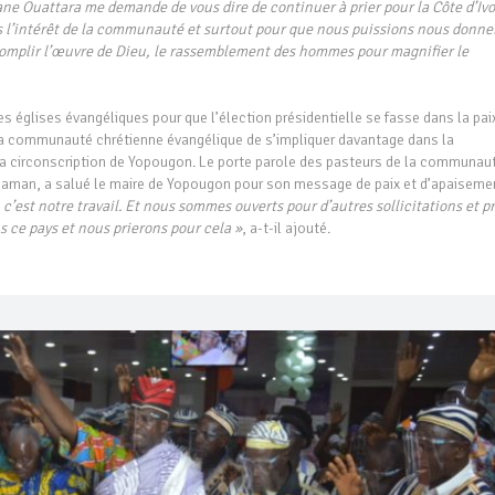
sane Ouattara me demande de vous dire de continuer à prier pour la Côte d’Ivo
l’intérêt de la communauté et surtout pour que nous puissions nous donne
accomplir l’œuvre de Dieu, le rassemblement des hommes pour magnifier le
s églises évangéliques pour que l’élection présidentielle se fasse dans la pai
 la communauté chrétienne évangélique de s’impliquer davantage dans la
s la circonscription de Yopougon. Le porte parole des pasteurs de la communau
Gnaman, a salué le maire de Yopougon pour son message de paix et d’apaiseme
 c’est notre travail. Et nous sommes ouverts pour d’autres sollicitations et p
 ce pays et nous prierons pour cela »
, a-t-il ajouté.