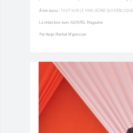
À lire aussi :
TOUT SUR LE VRAI JEÛNE QUI DÉBLOQUE
La rédaction avec IGOSPEL Magazine
Par Ange Martial N’guessan