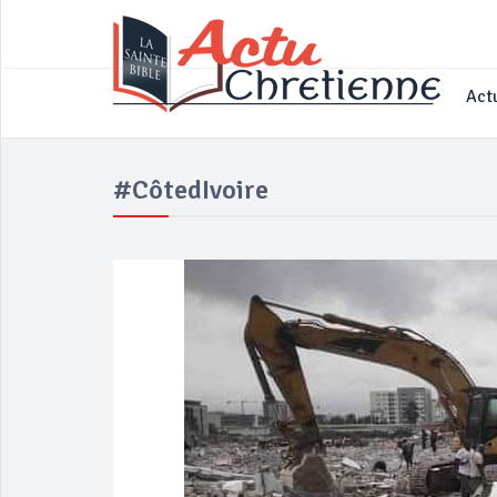
____________________________________
Actu
#CôtedIvoire