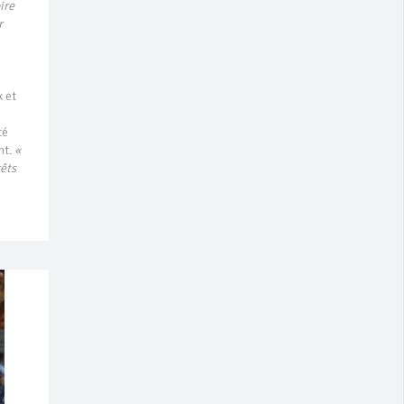
ire
r
x et
té
nt.
«
rêts