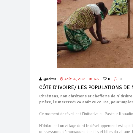
@admin
Août 26, 2022
655
0
0
CÔTE D’IVOIRE/ LES POPULATIONS DE 
Chrétiens, non chrétiens et chefferie de N’drikro
prière, le mercredi 24 août 2022. Ce, pour implor
Ce moment de réveil est l’initiative du Pasteur Kouadi
N’drikro est un village dont le développement est spi
possessions démoniaques des fils et filles du village, 