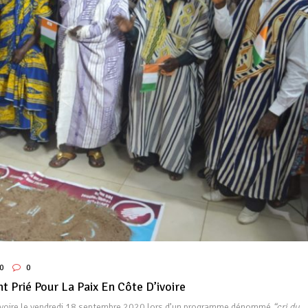
0
0
t Prié Pour La Paix En Côte D’ivoire
e d’ivoire le vendredi 18 septembre 2020 lors d’un programme dénommé
“cri du