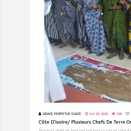
GRACE PERPETUE DJAZE
Oct 20, 2020
496
Côte D’ivoire/ Plusieurs Chefs De Terre On
Plusieurs chefs de terre ont prié pour la paix en côt