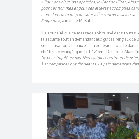
« Pour des élections apaisées, le Chef de l’Etat, Alas
pour ces hommes et pour ses œuvres accomplies dans 
main dans la main pour aller à l’essentiel à savoir 
Seigneur»
, a indiqué M. Kafana.
Il a souhaité que ce message soit relayé dans toutes le
la sécurité tout en demandant aux guides religieux de
sensibilisation à la paix et à la cohésion sociale dan
chrétienne évangélique, le Révérend Dr Leroux Alain 
Ne vous inquiétez pas. Nous allons continuer de prier,
à accompagner nos dirigeants. La paix demeurera dans