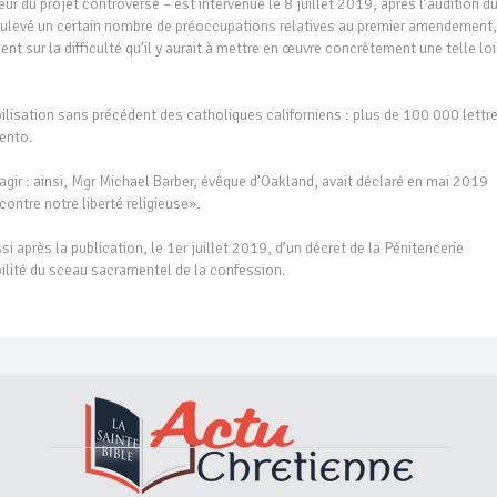
teur du projet controversé – est intervenue le 8 juillet 2019, après l’audition d
soulevé un certain nombre de préoccupations relatives au premier amendement,
cent sur la difficulté qu’il y aurait à mettre en œuvre concrètement une telle loi
bilisation sans précédent des catholiques californiens : plus de 100 000 lettr
mento.
agir : ainsi, Mgr Michael Barber, évêque d’Oakland, avait déclaré en mai 2019
 contre notre liberté religieuse».
i après la publication, le 1er juillet 2019, d’un décret de la Pénitencerie
abilité du sceau sacramentel de la confession.