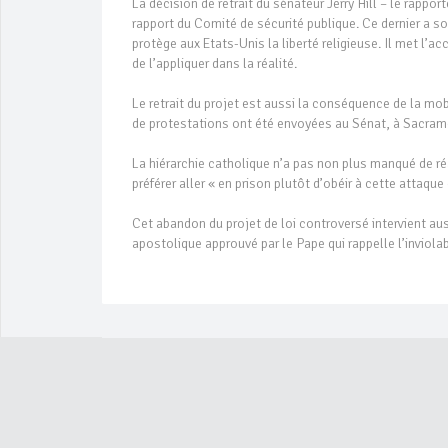
La décision de retrait du sénateur Jerry Hill – le rappor
rapport du Comité de sécurité publique. Ce dernier a 
protège aux Etats-Unis la liberté religieuse. Il met l’ac
de l’appliquer dans la réalité.
Le retrait du projet est aussi la conséquence de la mo
de protestations ont été envoyées au Sénat, à Sacra
La hiérarchie catholique n’a pas non plus manqué de ré
préférer aller « en prison plutôt d’obéir à cette attaque
Cet abandon du projet de loi controversé intervient auss
apostolique approuvé par le Pape qui rappelle l’inviol