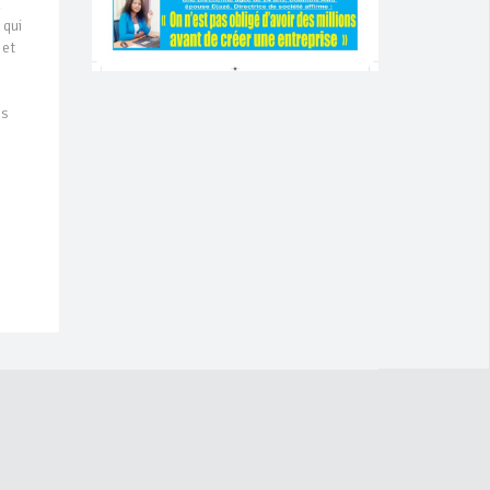
u
 qui
 et
es