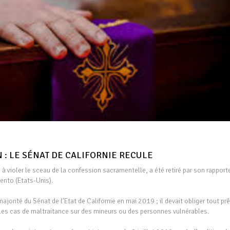
N : LE SÉNAT DE CALIFORNIE RECULE
res à violer le sceau de la confession sacramentelle, a été retiré par son rapport
mento (Etats-Unis).
ajorité du Sénat de l’Etat de Californie en mai 2019 ; il devait obliger tout prê
 les cas de maltraitance sur des mineurs ou des personnes vulnérables.