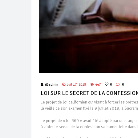
@admin
Juil 17, 2019
447
0
0
LOI SUR LE SECRET DE LA CONFESSIO
Le projet de loi californien qui visait à forcer les prêt
la veille de son examen fixé le 9 juillet 2019, à Sacra
Le projet de « loi 360 » avait été adopté par une large m
à violer le sceau de la confession sacramentelle dans