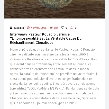
@admin
Nov 07, 2021
587
0
0
Interview/ Pasteur Kouadio Jérémie :
‘‘L’homosexualité Est La Véritable Cause Du
Réchauffement Climatique
Marié et père de quatre enfants, le Pasteur Kouamé Kouadio
Jérémie a débuté son ministère dans les années 1990 à
Zuénoula, ville située au centre ouest de la Côte d’Ivoire. Bien
que vivant dans le profond pays précisément à Bouaflé, ce
dernier est très bien informé de l’actualité dans le monde.
Après ‘‘la bataille de Jérusalem’’ sa première œuvre littéraire, il
s’est donné pour mission d’avertir cette génération du 21è
siècle du danger qui la guette. Et cela à travers son deuxième
livre intitulé ‘‘SOS, PLANETE EN PERIL’’. Pendant que se déroule
présentement le sommet sur le réchauffement climatique à
Glasgow, nous vous relatons dans la même veine, l’interview
qu’il a accordée au journal Apocalypse en 2017.