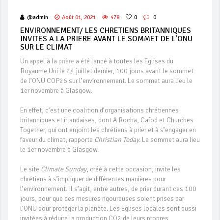
@admin
Août 01, 2021
478
0
0
ENVIRONNEMENT/ LES CHRETIENS BRITANNIQUES
INVITES A LA PRIERE AVANT LE SOMMET DE L’ONU
SUR LE CLIMAT
Un appel à la
prière
a été lancé à toutes les Eglises du
Royaume Uni le 24 juillet dernier, 100 jours avant le sommet
de l’ONU COP26 sur l’environnement. Le sommet aura lieu le
1er novembre à Glasgow.
En effet, c’est une coalition d’organisations chrétiennes
britanniques et irlandaises, dont A Rocha, Cafod et Churches
Together, qui ont enjoint les chrétiens à prier et à s’engager en
faveur du climat, rapporte
Christian Today
. Le sommet aura lieu
le 1er novembre à Glasgow.
Le site
Climate Sunday
, créé à cette occasion, invite les
chrétiens à s’impliquer de différentes manières pour
l’environnement. Il s’agit, entre autres, de prier durant ces 100
jours, pour que des mesures rigoureuses soient prises par
l’ONU pour protéger la planète. Les Eglises locales sont aussi
invitées à réduire la production CO2 de leurs propres