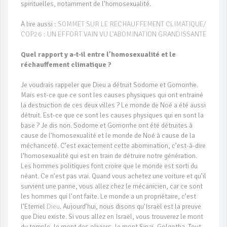
spirituelles, notamment de l’homosexualité.
A lire aussi :
SOMMET SUR LE RECHAUFFEMENT CLIMATIQUE/
COP26 : UN EFFORT VAIN VU L’ABOMINATION GRANDISSANTE
Quel rapport y a-t-il entre l’homosexualité et le
réchauffement climatique ?
Je voudrais rappeler que Dieu a détruit Sodome et Gomorrhe.
Mais est-ce que ce sont les causes physiques qui ont entrainé
la destruction de ces deux villes ? Le monde de Noé a été aussi
détruit. Est-ce que ce sont les causes physiques qui en sont la
base ? Je dis non. Sodome et Gomorrhe ont été détruites à
cause de l’homosexualité et le monde de Noé à cause de la
méchanceté. C’est exactement cette abomination, c’est-à-dire
l’homosexualité qui est en train de détruire notre génération.
Les hommes politiques font croire que le monde est sorti du
néant. Ce n’est pas vrai. Quand vous achetez une voiture et qu’il
survient une panne, vous allez chez le mécanicien, car ce sont
les hommes qui l’ont faite. Le monde a un propriétaire, c’est
l’Eternel
Dieu
. Aujourd’hui, nous disons qu’Israël est la preuve
que Dieu existe. Si vous allez en Israël, vous trouverez le mont
du temple, le mont des oliviers, le mont Sinaï, Golgotha. Tout