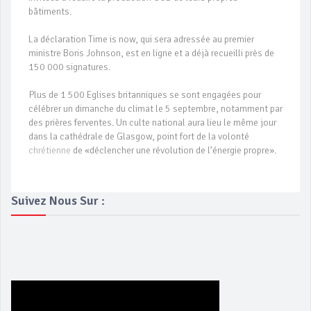
bâtiments.
La déclaration Time is now, qui sera adressée au premier
ministre Boris Johnson, est en ligne et a déjà recueilli près de
150 000 signatures.
Plus de 1 500 Eglises britanniques se sont engagées pour
célébrer un dimanche du climat le 5 septembre, notamment par
des prières ferventes. Un culte national aura lieu le même jour
dans la cathédrale de Glasgow, point fort de la volonté
chrétienne
de «déclencher une révolution de l’énergie propre».
Suivez Nous Sur :