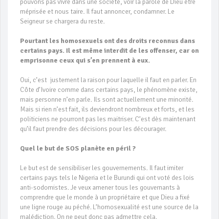
pouvons pas vivre dans une société, voir la parole de Dieu être
méprisée et nous taire. Il faut annoncer, condamner. Le
Seigneur se chargera du reste.
Pourtant les homosexuels ont des droits reconnus dans
certains pays. Il est même interdit de les offenser, car on
emprisonne ceux qui s’en prennent à eux.
Oui, c’est justement la raison pour laquelle il faut en parler. En
Côte d’Ivoire comme dans certains pays, le phénomène existe,
mais personne n’en parle. Ils sont actuellement une minorité.
Mais si rien n’est fait, ils deviendront nombreux et forts, et les
politiciens ne pourront pas les maitriser. C’est dès maintenant
qu’il faut prendre des décisions pour les décourager.
Quel le but de SOS planète en péril ?
Le but est de sensibiliser les gouvernements. Il faut imiter
certains pays tels le Nigeria et le Burundi qui ont voté des lois
anti-sodomistes. Je veux amener tous les gouvernants à
comprendre que le monde à un propriétaire et que Dieu a fixé
une ligne rouge au péché. L’homosexualité est une source de la
malédiction. On ne peut donc pas admettre cela.