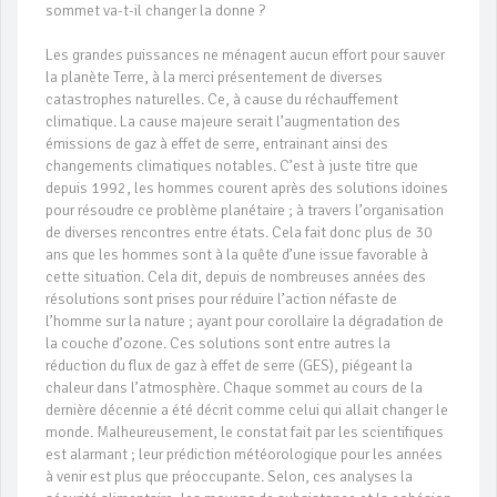
sommet va-t-il changer la donne ?
Les grandes puissances ne ménagent aucun effort pour sauver
la planète Terre, à la merci présentement de diverses
catastrophes naturelles. Ce, à cause du réchauffement
climatique. La cause majeure serait l’augmentation des
émissions de gaz à effet de serre, entrainant ainsi des
changements climatiques notables. C’est à juste titre que
depuis 1992, les hommes courent après des solutions idoines
pour résoudre ce problème planétaire ; à travers l’organisation
de diverses rencontres entre états. Cela fait donc plus de 30
ans que les hommes sont à la quête d’une issue favorable à
cette situation. Cela dit, depuis de nombreuses années des
résolutions sont prises pour réduire l’action néfaste de
l’homme sur la nature ; ayant pour corollaire la dégradation de
la couche d’ozone. Ces solutions sont entre autres la
réduction du flux de gaz à effet de serre (GES), piégeant la
chaleur dans l’atmosphère. Chaque sommet au cours de la
dernière décennie a été décrit comme celui qui allait changer le
monde. Malheureusement, le constat fait par les scientifiques
est alarmant ; leur prédiction météorologique pour les années
à venir est plus que préoccupante. Selon, ces analyses la