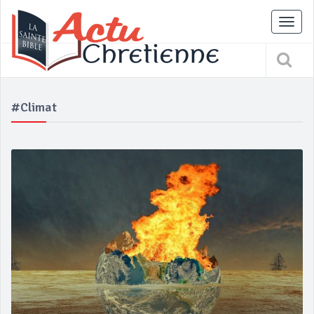
Tog
nav
#climat