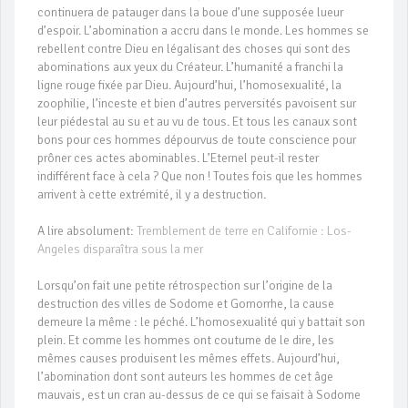
continuera de patauger dans la boue d’une supposée lueur
d’espoir. L’abomination a accru dans le monde. Les hommes se
rebellent contre Dieu en légalisant des choses qui sont des
abominations aux yeux du Créateur. L’humanité a franchi la
ligne rouge fixée par Dieu. Aujourd’hui, l’homosexualité, la
zoophilie, l’inceste et bien d’autres perversités pavoisent sur
leur piédestal au su et au vu de tous. Et tous les canaux sont
bons pour ces hommes dépourvus de toute conscience pour
prôner ces actes abominables. L’Eternel peut-il rester
indifférent face à cela ? Que non ! Toutes fois que les hommes
arrivent à cette extrémité, il y a destruction.
A lire absolument:
Tremblement de terre en Californie : Los-
Angeles disparaîtra sous la mer
Lorsqu’on fait une petite rétrospection sur l’origine de la
destruction des villes de Sodome et Gomorrhe, la cause
demeure la même : le péché. L’homosexualité qui y battait son
plein. Et comme les hommes ont coutume de le dire, les
mêmes causes produisent les mêmes effets. Aujourd’hui,
l’abomination dont sont auteurs les hommes de cet âge
mauvais, est un cran au-dessus de ce qui se faisait à Sodome