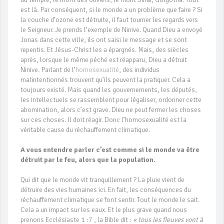
est là. Par conséquent, si le monde a un problème que faire ? Si
la couche d’ozone est détruite, il faut tourner les regards vers
le Seigneur. Je prends l’exemple de Ninive. Quand Dieu a envoyé
Jonas dans cette ville, ils ont saisi le message et se sont
repentis. Et Jésus-Christ les a épargnés. Mais, des siècles
après, lorsque le même péché est réapparu, Dieu a détruit
Ninive. Parlant de l’
homosexualité
, des individus
malintentionnés trouvent qu’ils peuvent la pratiquer. Cela a
toujours existé. Mais quand les gouvernements, les députés,
les intellectuels se rassemblent pour légaliser, ordonner cette
abomination, alors c’est grave. Dieu ne peut fermer les choses
sur ces choses. Il doit réagir. Donc l’homosexualité est la
véritable cause du réchauffement climatique.
A vous entendre parler c’est comme si le monde va être
détruit par le feu, alors que la population.
Qui dit que le monde vit tranquillement ? La pluie vient de
détruire des vies humaines ici. En fait, les conséquences du
réchauffement climatique se font sentir. Tout le monde le sait.
Cela a un impact sur les eaux. Et le plus grave quand nous
prenons Ecclésiaste 1 :7 , la Bible dit :
« tous les fleuves vont à