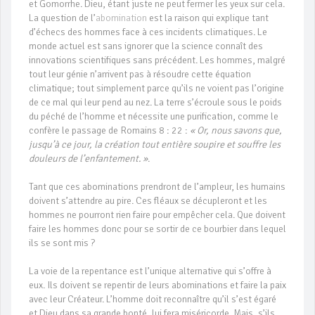
et Gomorrhe. Dieu, étant juste ne peut fermer les yeux sur cela.
La question de l’
abomination
est la raison qui explique tant
d’échecs des hommes face à ces incidents climatiques. Le
monde actuel est sans ignorer que la science connaît des
innovations scientifiques sans précédent. Les hommes, malgré
tout leur génie n’arrivent pas à résoudre cette équation
climatique; tout simplement parce qu’ils ne voient pas l’origine
de ce mal qui leur pend au nez. La terre s’écroule sous le poids
du péché de l’homme et nécessite une purification, comme le
confère le passage de Romains 8 : 22 :
« Or, nous savons que,
jusqu’à ce jour, la création tout entière soupire et souffre les
douleurs de l’enfantement. »
.
Tant que ces abominations prendront de l’ampleur, les humains
doivent s’attendre au pire. Ces fléaux se décupleront et les
hommes ne pourront rien faire pour empêcher cela. Que doivent
faire les hommes donc pour se sortir de ce bourbier dans lequel
ils se sont mis ?
La voie de la repentance est l’unique alternative qui s’offre à
eux. Ils doivent se repentir de leurs abominations et faire la paix
avec leur Créateur. L’homme doit reconnaître qu’il s’est égaré
et Dieu dans sa grande bonté, lui fera miséricorde. Mais, s’ils