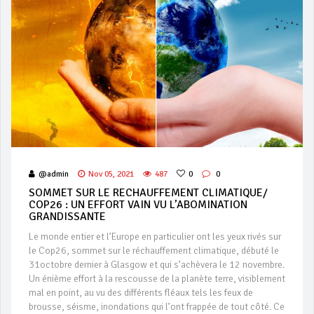
@admin
Nov 05, 2021
487
0
0
SOMMET SUR LE RECHAUFFEMENT CLIMATIQUE/
COP26 : UN EFFORT VAIN VU L’ABOMINATION
GRANDISSANTE
Le monde entier et l’Europe en particulier ont les yeux rivés sur
le Cop26, sommet sur le réchauffement climatique, débuté le
31octobre dernier à Glasgow et qui s’achèvera le 12 novembre.
Un énième effort à la rescousse de la planète terre, visiblement
mal en point, au vu des différents fléaux tels les feux de
brousse, séisme, inondations qui l’ont frappée de tout côté. Ce