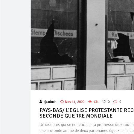
@admin
Nov 11, 2020
431
0
0
PAYS-BAS/ L’EGLISE PROTESTANTE RE
SECONDE GUERRE MONDIALE
Un discours qui se conclut par la promesse de « tout 
une profonde amitié de deux partenaires égaux, unis da