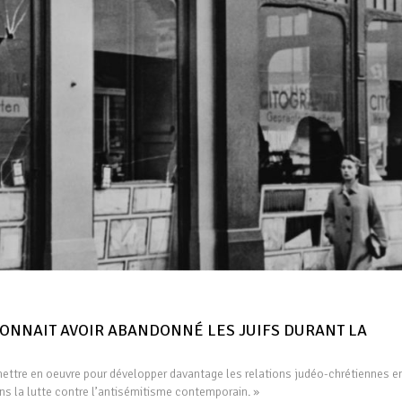
CONNAIT AVOIR ABANDONNÉ LES JUIFS DURANT LA
mettre en oeuvre pour développer davantage les relations judéo-chrétiennes e
ns la lutte contre l’antisémitisme contemporain. »