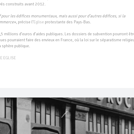
ivés construits avant 2012.
f pour les édifices monumentaux, mais aussi pour d’autres édifices, si la
commerce»
, précise l’
Eglise
protestante des Pays-Bas.
5 millions d’euros d’aides publiques. Les dossiers de subvention pourront êtr
 pourraient faire des envieux en France, où la loi sur le séparatisme religie
a sphère publique.
E EGLISE