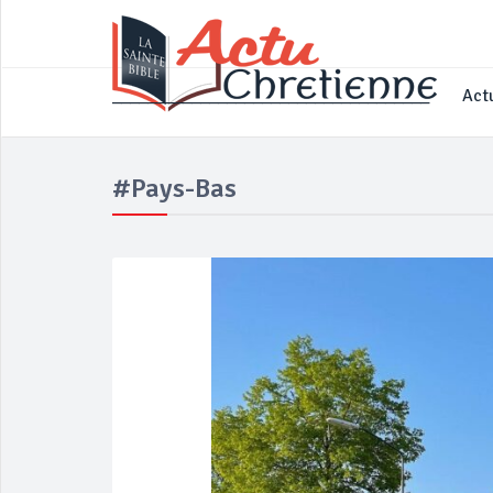
____________________________________
Actu
#Pays-Bas