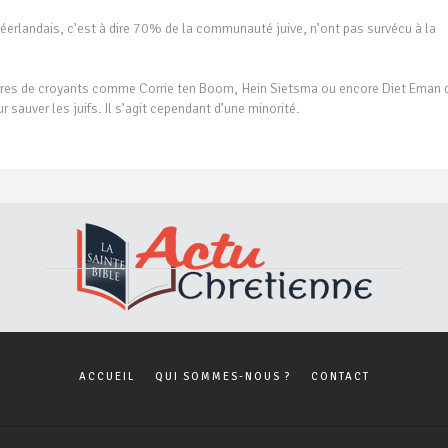
néerlandais, c’est à dire 70% de la communauté juive, n’ont pas survécu à la
bres de croyants comme Corrie ten Boom, Hein Sietsma ou encore Diet Eman 
 sauver les juifs. Il s’agit cependant d’une minorité.
ACCUEIL
QUI SOMMES-NOUS ?
CONTACT