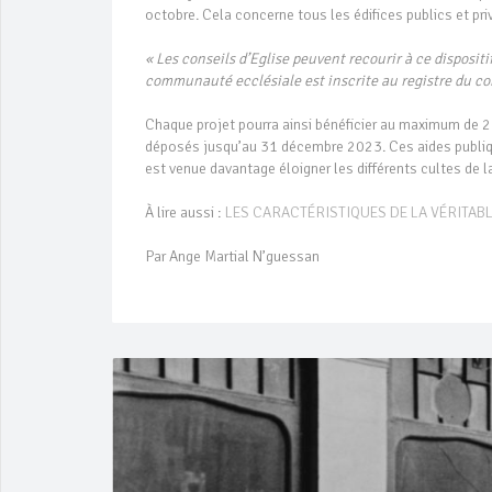
octobre. Cela concerne tous les édifices publics et pr
« Les conseils d’Eglise peuvent recourir à ce dispositi
communauté ecclésiale est inscrite au registre du 
Chaque projet pourra ainsi bénéficier au maximum de 2,
déposés jusqu’au 31 décembre 2023. Ces aides publiques
est venue davantage éloigner les différents cultes de l
À lire aussi :
LES CARACTÉRISTIQUES DE LA VÉRITABL
Par Ange Martial N’guessan