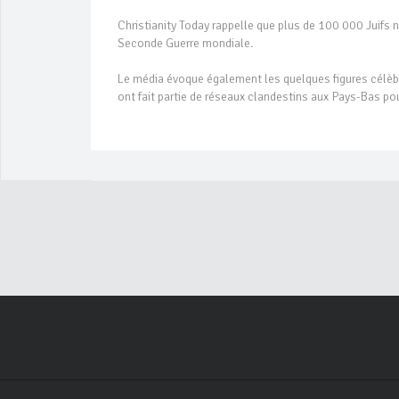
Christianity Today rappelle que plus de 100 000 Juifs 
Seconde Guerre mondiale.
Le média évoque également les quelques figures célè
ont fait partie de réseaux clandestins aux Pays-Bas pour