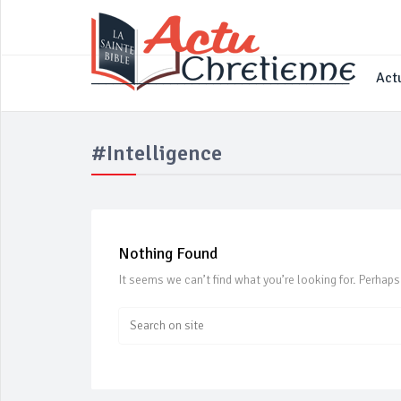
____________________________________
Actu
#Intelligence
Nothing Found
It seems we can’t find what you’re looking for. Perhaps