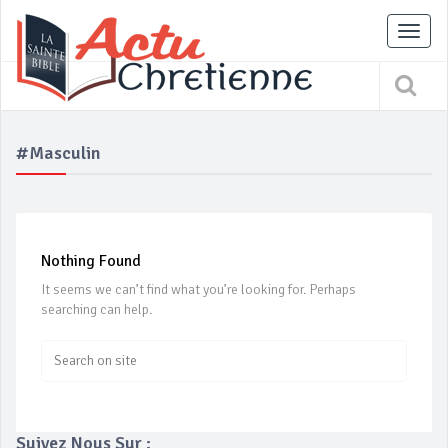
Tog
nav
#masculin
Nothing Found
It seems we can’t find what you’re looking for. Perhaps
searching can help.
Suivez Nous Sur :