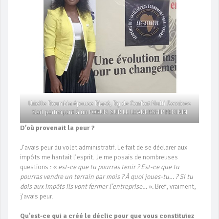
Urielle Doumbia épouse Djazé, Dg de Confort Multi Sercices
Sarl participant à un FORUM SUR LE LEADERSHIP FEMININ
D’où provenait la peur ?
J’avais peur du volet administratif. Le fait de se déclarer aux
impôts me hantait l’esprit. Je me posais de nombreuses
questions : «
est-ce que tu pourras tenir ? Est-ce que tu
pourras vendre un terrain par mois ? À quoi joues-tu… ? Si tu
dois aux impôts ils vont fermer l’entreprise…
». Bref, vraiment,
j’avais peur.
Qu’est-ce qui a créé le déclic pour que vous constituiez