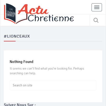
Tog
nav
#LIONCEAUX
Nothing Found
It seems we can’t find what you’re looking for. Perhaps
searching can help.
Suivez Nous Sur :