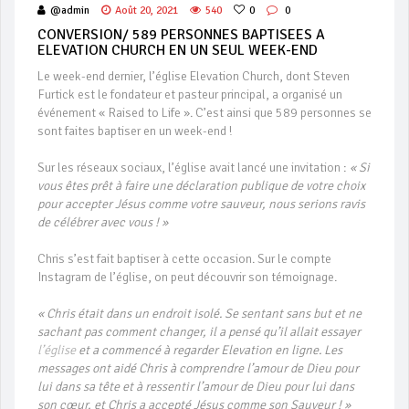
@admin
Août 20, 2021
540
0
0
CONVERSION/ 589 PERSONNES BAPTISEES A
ELEVATION CHURCH EN UN SEUL WEEK-END
Le week-end dernier, l’église Elevation Church, dont Steven
Furtick est le fondateur et pasteur principal, a organisé un
événement « Raised to Life ». C’est ainsi que 589 personnes se
sont faites baptiser en un week-end !
Sur les réseaux sociaux, l’église avait lancé une invitation :
« Si
vous êtes prêt à faire une déclaration publique de votre choix
pour accepter Jésus comme votre sauveur, nous serions ravis
de célébrer avec vous ! »
Chris s’est fait baptiser à cette occasion. Sur le compte
Instagram de l’église, on peut découvrir son témoignage.
« Chris était dans un endroit isolé. Se sentant sans but et ne
sachant pas comment changer, il a pensé qu’il allait essayer
l’église
et a commencé à regarder Elevation en ligne. Les
messages ont aidé Chris à comprendre l’amour de Dieu pour
lui dans sa tête et à ressentir l’amour de Dieu pour lui dans
son cœur, et Chris a accepté Jésus comme son Sauveur ! »