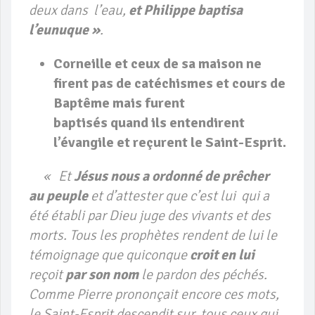
deux dans l’eau,
et Philippe baptisa
l’eunuque »
.
Corneille et ceux de sa maison ne
firent pas de
catéchismes
et cours de
Baptême mais furent
baptisés quand ils entendirent
l’évangile et reçurent le Saint-Esprit.
«
Et
Jésus nous a ordonné de prêcher
au peuple
et d’attester que c’est lui qui a
été établi par Dieu juge des vivants et des
morts. Tous les prophètes rendent de lui le
témoignage que quiconque
croit en lui
reçoit
par son nom
le pardon des péchés.
Comme Pierre prononçait encore ces mots,
le Saint-Esprit descendit sur tous ceux qui