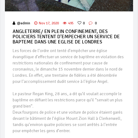
@admin
Nov 17, 2020
495
0
0
ANGLETERRE/ EN PLEIN CONFINEMENT, DES
POLICIERS TENTENT D’EMPECHER UN SERVICE DE
BAPTEME DANS UNE EGLISE DE LONDRES
Les forces de l’ordre ont tenté d’empêcher une église
évangélique d’effectuer un service de baptême en violation des
restrictions nationales de confinement pour cause de
coronavirus, le dimanche 15 novembre dernier dans le nord de
Londres. En effet, une trentaine de fidèles a été dénombrée
pour l’accomplissement dudit service à l’église Angel.
Le pasteur Regan King, 28 ans, a dit qu’il voulait accomplir le
baptême en défiant les restrictions parce qu’il “servait un plus
grand bien”.
Deux fourgons de police et une voiture de police étaient garés
devant le bâtiment de l’église Mount Zion Hall à Clerkenwell,
tandis qu’environ quatre policiers se sont arrêtés à l’entrée
pour empêcher les gens d’entrer.