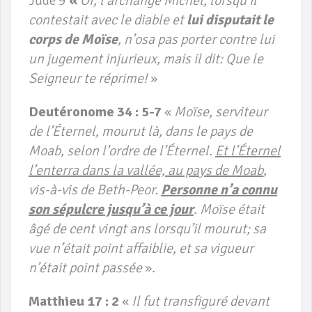
Jude 9
«
Or, l’archange Michel, lorsqu’il
contestait avec le diable et
lui disputait le
corps de Moïse
, n’osa pas porter contre lui
un jugement injurieux, mais il dit: Que le
Seigneur te réprime!
»
Deutéronome 34 : 5-7
«
Moïse, serviteur
de l’Éternel, mourut là, dans le pays de
Moab, selon l’ordre de l’Éternel.
Et l’Éternel
l’enterra dans la vallée, au pays de Moab
,
vis-à-vis de Beth-Peor.
Personne n’a connu
son sépulcre jusqu’à ce jour
.
Moïse était
âgé de cent vingt ans lorsqu’il mourut; sa
vue n’était point affaiblie, et sa vigueur
n’était point passée
».
Matthieu 17 : 2
«
Il fut transfiguré devant