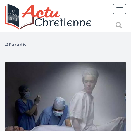
Tog
nav
#paradis