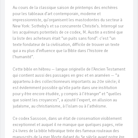
Au cours de la classique saison de printemps des enchères
pour les tableaux d’art contemporain, moderne et
impressionniste, qu’organisent les mastodontes du secteur à
New York: Sotheby’s et sa concurrente Christie’s. Interrogé sur
les acquéreurs potentiels de ce codex, M. Austin a estimé que
la liste des acheteurs était “un puits sans fond”: c’est “un
texte fondateur de la civilisation, difficile de trouver un texte
qui a eu plus d’influence que la Bible dans l’histoire de
l’humanité”.
Cette bible en hébreu — langue originelle de l’Ancien Testament
qui contient aussi des passages en grec et en araméen — “a
appartenu à des collectionneurs importants au 20e siècle; il
est évidemment possible qu’elle parte dans une institution
pour y être encore étudiée, y compris à l’étranger” et “quelles
que soient les croyances”, a ajouté l’expert, en allusion au
judaïsme, au christianisme, à l’islam ou à l’athéisme.
Ce codex Sassoon, dans un état de conservation visiblement
exceptionnel et auquel il ne manque que quelques pages, relie
24 livres de la bible hébraïque tirée des fameux rouleaux des
manuscrits de la mer Morte datant du 3e siècle avant notre ère.