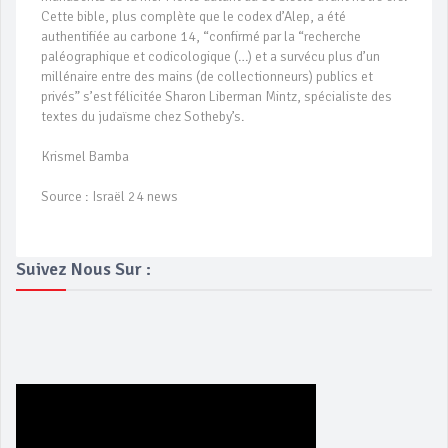
Cette bible, plus complète que le codex d’Alep, a été
authentifiée au carbone 14, “confirmé par la “recherche
paléographique et codicologique (…) et a survécu plus d’un
millénaire entre des mains (de collectionneurs) publics et
privés” s’est félicitée Sharon Liberman Mintz, spécialiste des
textes du judaïsme chez Sotheby’s.
Krismel Bamba
Source : Israël 24 news
Suivez Nous Sur :