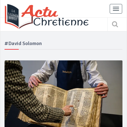
Tog
nav
#David Solomon