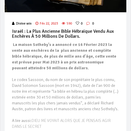
Divine win
Fév 22, 2023
590
0
0
Israël : La Plus Ancienne Bible Hébraïque Vendu Aux
Enchères À 50 Millions De Dollars.
La maison Sotheby’s a annoncé ce 16 Février 2023 la
vente aux enchères de la plus ancienne et complète
bible hébraïque, de plus de mille ans d’âge, cette vente
est prévue pour Mai 2023 à un prix astronomique
pouvant atteindre 50 millions de dollars.
Le codex Sassoon, du nom de son propriétaire le plus connu,
David Solomon Sassoon (mort en 1942), date de l’an 900 de
notre ère et représente “la bible en hébreu la plus complète (…)
estimée entre 30 et 50 millions de dollars, parmi les
manuscrits les plus chers jamais vendus”, a déclaré Richard
Austin, patron des livres et manuscrits anciens chez Sotheby’s.
A lire aussi:
DIEU ME VOYAIT ALORS QUE JE PENSAIS AGIR
DANS LE SECRET