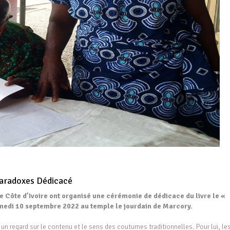
Paradoxes Dédicacé
de Côte d’Ivoire ont organisé une cérémonie de dédicace du livre le «
medi 10 septembre 2022 au temple le jourdain de Marcory.
 un regard sur le contenu et le sens des coutumes traditionnelles. Pour lui, le