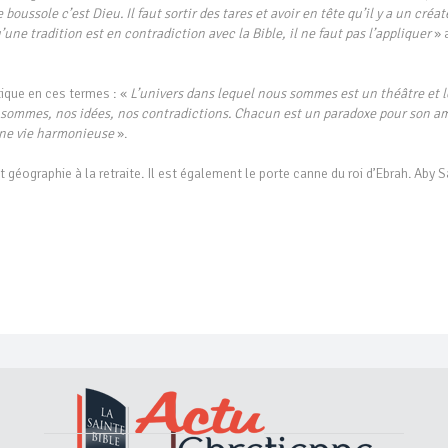
 boussole c’est Dieu. Il faut sortir des tares et avoir en tête qu’il y a un créat
’une tradition est en contradiction avec la Bible, il ne faut pas l’appliquer
» 
tique en ces termes : «
L’univers dans lequel nous sommes est un théâtre et l
sommes, nos idées, nos contradictions. Chacun est un paradoxe pour son am
une vie harmonieuse
».
t géographie à la retraite. Il est également le porte canne du roi d’Ebrah. Aby S