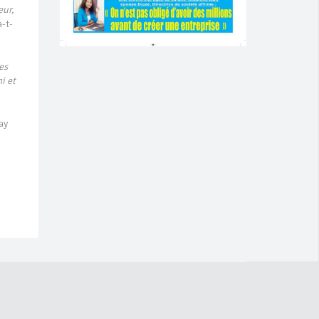
eur,
a-t-
es
i et
ay