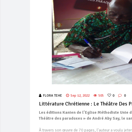
FLORA TEHE
Sep 12, 2022
505
0
0
Littérature Chrétienne : Le Théâtre Des 
Les éditions Kanien de l’Eglise Méthodiste Unie 
Théâtre des paradoxes » de André Aby Say, le sa
À travers son œuvre de 70 pages, l’auteur a voulu jeter