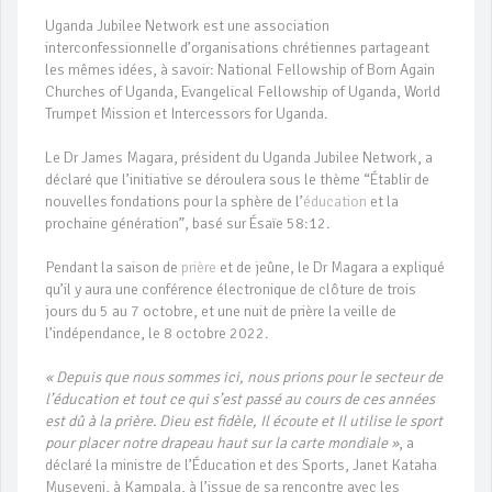
Uganda Jubilee Network est une association
interconfessionnelle d’organisations chrétiennes partageant
les mêmes idées, à savoir: National Fellowship of Born Again
Churches of Uganda, Evangelical Fellowship of Uganda, World
Trumpet Mission et Intercessors for Uganda.
Le Dr James Magara, président du Uganda Jubilee Network, a
déclaré que l’initiative se déroulera sous le thème “Établir de
nouvelles fondations pour la sphère de l’
éducation
et la
prochaine génération”, basé sur Ésaïe 58:12.
Pendant la saison de
prière
et de jeûne, le Dr Magara a expliqué
qu’il y aura une conférence électronique de clôture de trois
jours du 5 au 7 octobre, et une nuit de prière la veille de
l’indépendance, le 8 octobre 2022.
« Depuis que nous sommes ici, nous prions pour le secteur de
l’éducation et tout ce qui s’est passé au cours de ces années
est dû à la prière. Dieu est fidèle, Il écoute et Il utilise le sport
pour placer notre drapeau haut sur la carte mondiale »
, a
déclaré la ministre de l’Éducation et des Sports, Janet Kataha
Museveni, à Kampala, à l’issue de sa rencontre avec les