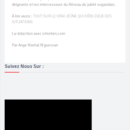
dirigeants et les intercesseurs du Réseau du jubilé ougandais.
À lire aussi :
TOUT SUR LE VRAI JEÛNE QUI DÉBLOQUE DES
SITUATIONS
La rédaction avec ichretien.com
Par Ange Martial N’guessan
Suivez Nous Sur :