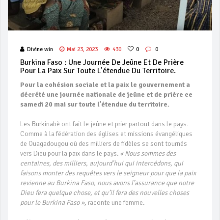
Divine win
Mai 23, 2023
430
0
0
Burkina Faso : Une Journée De Jeûne Et De Prière
Pour La Paix Sur Toute L’étendue Du Territoire.
Pour la cohésion sociale et la paix le gouvernement a
décrété une journée nationale de jeûne et de prière ce
samedi 20 mai sur toute l’étendue du territoire.
Les Burkinabè ont fait le jeûne et prier partout dans le pays.
Comme à la fédération des églises et missions évangéliques
de Ouagadougou où des milliers de fidèles se sont tournés
vers Dieu pour la paix dans le pays.
« Nous sommes des
centaines, des milliers, aujourd’hui qui intercédons, qui
faisons monter des requêtes vers le seigneur pour que la paix
revienne au Burkina Faso, nous avons l’assurance que notre
Dieu fera quelque chose, et qu’il fera des nouvelles choses
pour le Burkina Faso »,
raconte une femme.