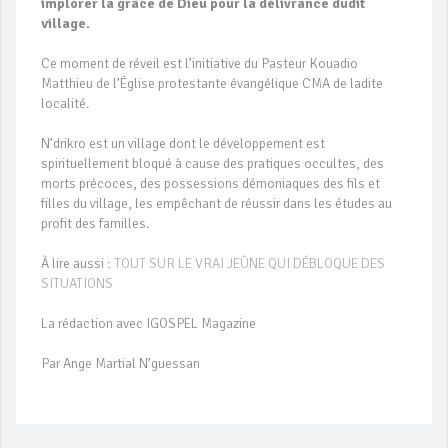
implorer la grâce de Dieu pour la délivrance dudit
village.
Ce moment de réveil est l’initiative du Pasteur Kouadio
Matthieu de l’Église protestante évangélique CMA de ladite
localité.
N’drikro est un village dont le développement est
spirituellement bloqué à cause des pratiques occultes, des
morts précoces, des possessions démoniaques des fils et
filles du village, les empêchant de réussir dans les études au
profit des familles.
À lire aussi :
TOUT SUR LE VRAI JEÛNE QUI DÉBLOQUE DES
SITUATIONS
La rédaction avec IGOSPEL Magazine
Par Ange Martial N’guessan