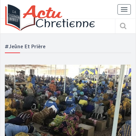
Tog
nav
#Jeûne Et Prière