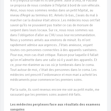
Il m’y imposa la main et fit une prière. Suite à cela, le Pasteur
se proposa de nous conduire à l’hôpital à bord de son véhicule.
Ainsi, nous nous sommes rendus dans un petit hôpital, au
niveau d’Angré au terminus 81. Arrivés là-bas, j’avais du mal à
marcher car la douleur était atroce. Les médecins nous ont fait
savoir qu’ils ne pouvaient pas traiter ce cas de morsure de
serpent dans leurs locaux. Sur ce, nous nous sommes vus
dans l’obligation d’aller au CHU sous leur recommandation.
Nous y sommes arrivés aux environs de minuit. Ils m’ont
rapidement admise aux urgences. J’étais anxieuse, voyant
toutes ces personnes connectées à des appareils sanitaires.
Pour eux, mon cas était critique. Raison pour laquelle il fallait
qu’on m’admette dans une salle où il y avait des appareils. Et
ce, pour me réanimer au cas où je tomberais dans le coma.
Tout autour de moi, c’était des personnes dans le coma. Les
médecins ont prescrit l’ordonnance et mon mari a acheté les
médicaments pour commencer les premiers soins.
Par la suite, ils sont revenus encore me voir au petit matin, me
rassurant que les premiers soins avaient été faits.
Les médecins perplexes face aux résultats des examens
sanguins