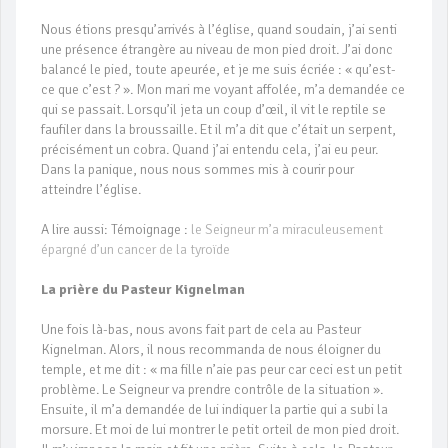
Nous étions presqu’arrivés à l’église, quand soudain, j’ai senti
une présence étrangère au niveau de mon pied droit. J’ai donc
balancé le pied, toute apeurée, et je me suis écriée : « qu’est-
ce que c’est ? ». Mon mari me voyant affolée, m’a demandée ce
qui se passait. Lorsqu’il jeta un coup d’œil, il vit le reptile se
faufiler dans la broussaille. Et il m’a dit que c’était un serpent,
précisément un cobra. Quand j’ai entendu cela, j’ai eu peur.
Dans la panique, nous nous sommes mis à courir pour
atteindre l’église.
A lire aussi: Témoignage :
le Seigneur m’a miraculeusement
épargné d’un cancer de la tyroïde
La prière du Pasteur Kignelman
Une fois là-bas, nous avons fait part de cela au Pasteur
Kignelman. Alors, il nous recommanda de nous éloigner du
temple, et me dit : « ma fille n’aie pas peur car ceci est un petit
problème. Le Seigneur va prendre contrôle de la situation ».
Ensuite, il m’a demandée de lui indiquer la partie qui a subi la
morsure. Et moi de lui montrer le petit orteil de mon pied droit.