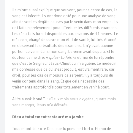
Ils m’ont aussi expliqué que souvent, pour ce genre de cas, le
sang est infecté. Ils ont donc opté pour une analyse de sang
afin de voir les dégâts causés par le venin dans mon corps. Ils
ont fait un prélèvement pour effectuer les différents examens.
Les résultats furent disponibles aux environs de 11 heures. Le
médecin, chargé de suivre mon état de santé, fut très étonné,
en observant les résultats des examens. Il n’y avait aucune
portion de venin dans mon sang. Le venin avait disparu. Et le
docteur de me dire: «
qu’as- tu fais
?» et moi de lui répondre
que c’est le Seigneur Jésus-Christ qui m’a guérie. Le médecin
m’a confessé que ce qui s’est produit, est vraiment rare; car
dit-il, pour les cas de morsure de serpent, il y a toujours du
venin contenu dans le sang. Et que cela nécessite des
traitements approfondis pour totalement en venir à bout.
A lire aussi: Koné T. :
«Deux mois sous oxygène, quatre mois
sans manger, Jésus m’a délivré»
Dieu a totalement restauré ma jambe
Tous m’ont dit : « le Dieu que tu pries, est fort ». Et moi de