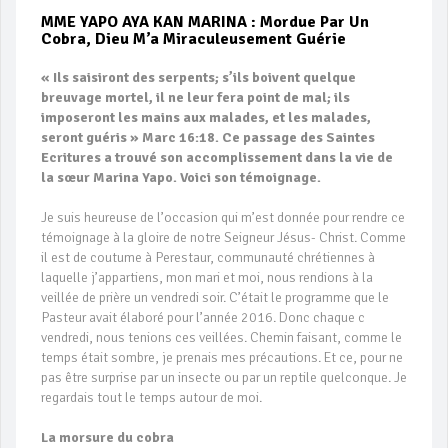
MME YAPO AYA KAN MARINA : Mordue Par Un
Cobra, Dieu M’a Miraculeusement Guérie
« Ils saisiront des serpents; s’ils boivent quelque
breuvage mortel, il ne leur fera point de mal; ils
imposeront les mains aux malades, et les malades,
seront guéris » Marc 16:18. Ce passage des Saintes
Ecritures a trouvé son accomplissement dans la vie de
la sœur Marina Yapo. Voici son témoignage.
Je suis heureuse de l’occasion qui m’est donnée pour rendre ce
témoignage à la gloire de notre Seigneur Jésus- Christ. Comme
il est de coutume à Perestaur, communauté chrétiennes à
laquelle j’appartiens, mon mari et moi, nous rendions à la
veillée de prière un vendredi soir. C’était le programme que le
Pasteur avait élaboré pour l’année 2016. Donc chaque c
vendredi, nous tenions ces veillées. Chemin faisant, comme le
temps était sombre, je prenais mes précautions. Et ce, pour ne
pas être surprise par un insecte ou par un reptile quelconque. Je
regardais tout le temps autour de moi.
La morsure du cobra