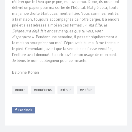
réitérer que le Dieu que je prie, est avec moi. Donc, ils nous ont
délivré un papier pour ma sortie de l’hôpital. Malgré cela, toute
ma jambe droite était quasiment enflée. Nous sommes rentrés
à la maison, toujours accompagnés de notre berger. Il a encore
prié et s’est adressé à moi en ces termes : «
ma fille, le
Seigneur a déjà fait et ces marques que tu vois, vont
disparaitre
». Pendant une semaine, il passait régulièrement à
la maison pour prier pour moi. J’éprouvais du mal à me tenir sur
le pied. Cependant, avant que la semaine ne fusse écoulée,
l’enflure avait diminué. J’ai retrouvé le bon usage de mon pied.
Je bénis le nom du Seigneur pour ce miracle.
Belphine Konan
#BIBLE
#CHRÉTIENS
#JÉSUS
#PRIÈRE
Facebook