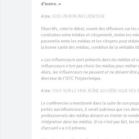
d’Ivoire. »
A lire:
SOIS UN BON INFLUENCEUR
Objectifs, créer le débat, nourrir des réflexions sur le
corrélation entre médias et citoyenneté, inviter les méd
passerelle entre les médias et les citoyens pour réduire
la bonne santé des médias, condition de la véritable lib
«
Les influenceurs sont présents dans les médias et ce
influenceurs n’ont pas choisi les médias pour métier 
Alors, les influenceurs ne peuvent et ne doivent être
directeur de l’ISTC Polytechnique.
A lire:
TOUT SUR LE VRAI JEÛNE QUI DÉBLOQUE DES 
Le conférencier a mentionné dans la suite de son propo
portes aux influenceurs, il serait judicieux que ces der
professionnels des médias doivent en limiter le nomb
intégration dans les médias. Si ce n’est pas fait, les
d’accueil
» a-t-il prévenu.