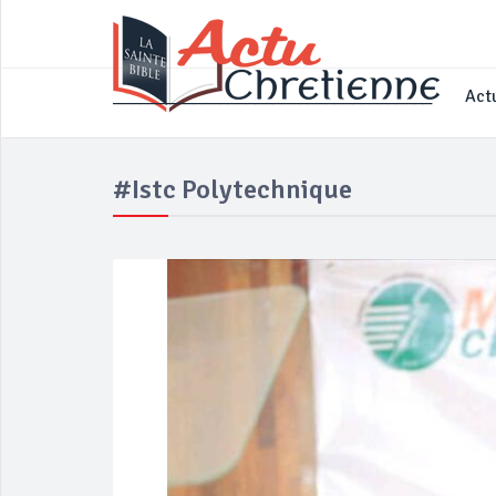
____________________________________
Actu
#istc Polytechnique