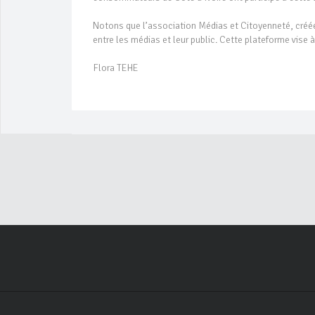
Notons que l’association Médias et Citoyenneté, créée 
entre les médias et leur public. Cette plateforme vise 
Flora TEHE