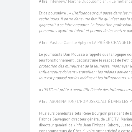
A lire:
Interview/ Martine Ducoulombier : « Le métier de
Et de poursuivre :
« L’influenceur qui passe dans les mé
techniques.
Il entre dans une famille qui n’est pas la
gagnerait à se faire encadrer. La formation profession
personnes ayant un talent et permet de les mettre da
A lire:
Pasteur Camille Aphy : « LA PRIÈRE CHANGE
Le journaliste Dan Moussa a rappelé que la logique co
leur fonctionnement ; déconstruire le respect de l’éth
protection des mineurs et de la jeunesse, monnayer le
influenceurs doivent y travailler ; les médias doivent 
leur est proposé par les médias et les influenceurs.
» 
«
L’ISTC est prête à accueillir l’école des influenceurs
A lire:
ABOMINATION/ L’HOMOSEXUALITÉ DANS LES 
Plusieurs panélistes tels René Bourgoin président de
Fabrice Sawegnon directeur général de LIFE TV, Mariam 
directeur général de 7info Jean Philippe Kaboré, Juste
consommateurs de Côte d’Ivoire ont participé à cette a