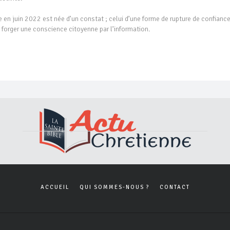
en juin 2022 est née d’un constat ; celui d’une forme de rupture de confianc
à forger une conscience citoyenne par l’information.
ACCUEIL
QUI SOMMES-NOUS ?
CONTACT