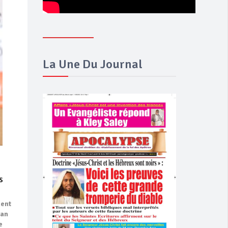
La Une Du Journal
s
ment
jan
e