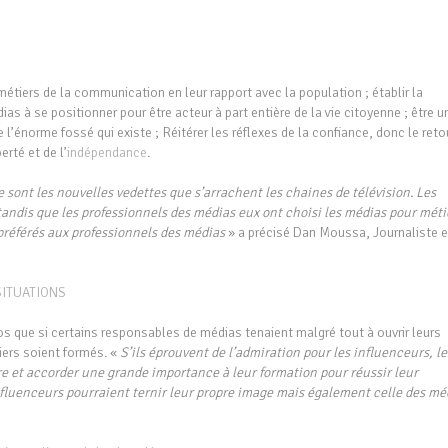
s métiers de la communication en leur rapport avec la population ; établir la
ias à se positionner pour être acteur à part entière de la vie citoyenne ; être u
 l’énorme fossé qui existe ; Réitérer les réflexes de la confiance, donc le reto
erté et de l’
indépendance
.
 sont les nouvelles vedettes que s’arrachent les chaines de télévision.
Les
tandis que les professionnels des médias eux ont choisi les médias pour méti
 préférés aux professionnels des médias
» a précisé Dan Moussa, Journaliste e
SITUATIONS
s que si certains responsables de médias tenaient malgré tout à ouvrir leurs
niers soient formés. «
S’ils éprouvent de l’admiration pour les influenceurs, le
re et accorder une grande importance à leur formation pour réussir leur
 influenceurs pourraient ternir leur propre image mais également celle des mé