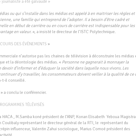
 journaliste a été galvaudé »
dias ou qui s’installe dans les médias est appelé à en maitriser les règles et 
 sienne, une famille qui entreprend de l’adopter
.
Il a besoin d’être cadré et
nelle en début de carrière ou en cours de carrière est indispensable pour les
vantage en valeur. »,
a insisté le directeur de l’ISTC Polytechnique.
 LE COURS DES ÉVÈNEMENTS
»
mmerciale n’autorise pas les chaines de télévision à déconstruire les médias 
ique et la déontologie des médias. «
Personne ne gagnerait à monnayer la
 devoir d’informer et d’éduquer la société dans laquelle nous vivons. Les
continuer d’y travailler, les consommateurs doivent veiller à la qualité de ce 
a-t-il conseillé.
» a conclu le conférencier.
PROGRAMMES TÉLÉVISÉS
 la HACA , M.Samba koné président de l’ANP, Konan Elisabeth Yeboua Magistra
Coulibaly représentant le directeur général de la RTI, le représentant du
 crépin influenceur, Valentin Zahui sociologue, Marius Comoé président des
ctivité.