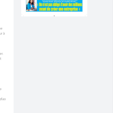
ne
ur à
er.
t
s
dias