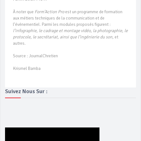
À noter que
Form’Action Pro
est un programme de formation
aux métiers techniques de la communication et de
l’événementiel. Parmi les modules proposés figurent :
l’infographie, le cadrage et montage vidéo, la photographie, le
protocole, le secrétariat
, ainsi que
l’ingénierie du son
,
et
autres.
Source : JournalChretien
Krismel Bamba
Suivez Nous Sur :