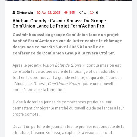
Divine win
Avr 22, 2025
595
1
0
Abidjan-Cocody : Casimir Kouassi Du Groupe
Com’Union Lance Le Projet Form’Action Pro.
Casimir kouassi du groupe Com’Union lance un projet
baptisé Form’Action en vue de lutter contre le chômage
des jeunes ce mardi 15 Avril 2025 à la salle de
conférence de Com’Union Group à la rivera Cité Sir.
Après le projet «
Vision Éclat de Gloire
», dont la mission est
de rétablir le caractère sacré de la louange et de l’adoration
tout en les promouvant à grande échelle, et qui a déjà conquis
l’Afrique de l’Ouest,
Com’Union Group
ajoute une nouvelle
corde à son arc : la formation.
Il vise à doter les jeunes de compétences pratiques leur
permettant d’intégrer le marché du travail ou de se lancer à leur
propre compte.
Devant un parterre de journalistes, le premier responsable de la
structure, Casimir Kouassi, a expliqué la vision du projet.