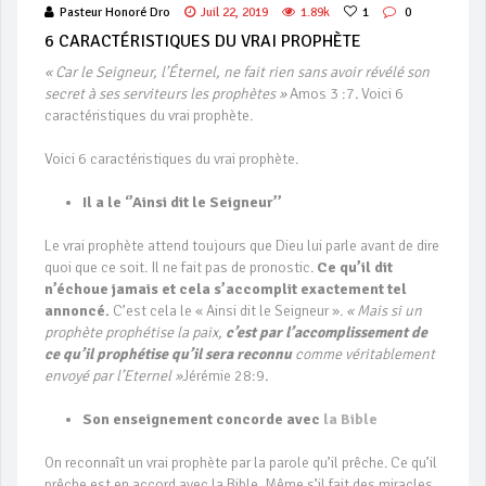
Pasteur Honoré Dro
Juil 22, 2019
1.89k
1
0
6 CARACTÉRISTIQUES DU VRAI PROPHÈTE
« Car le Seigneur, l’Éternel, ne fait rien sans avoir révélé son
secret à ses serviteurs les prophètes »
Amos 3 :7
.
Voici 6
caractéristiques du vrai prophète.
Voici 6 caractéristiques du vrai prophète.
Il a le ‘’Ainsi dit le Seigneur’’
Le vrai prophète attend toujours que Dieu lui parle avant de dire
quoi que ce soit. Il ne fait pas de pronostic.
Ce
qu’il dit
n’échoue jamais
et cela s’accomplit exactement tel
annoncé.
C’est cela le « Ainsi dit le Seigneur ».
« Mais si un
prophète prophétise la paix,
c’est par l’accomplissement de
ce qu’il prophétise qu’il sera reconnu
comme véritablement
envoyé par l’Eternel »
Jérémie 28:9
.
Son enseignement concorde avec
la Bible
On reconnaît un vrai prophète par la parole qu’il prêche. Ce qu’il
prêche est en accord avec la Bible. Même s’il fait des miracles,