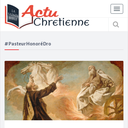
Tog
nav
#PasteurHonoréDro