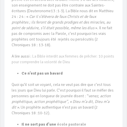
son enseignement ne doit pas être contraire aux Saintes-
écritures (Deuteronome13 :1-3). La Bible nous dit en Matthieu
24 : 24 : «
Car il s’élèvera de faux Christs et de faux
prophètes ; ils feront de grands prodiges et des miracles, au
point de séduire, s’il était possible, même les élus
». Il ne fait
pas de compromis avec la Parole, c’est pourquoi les vrais
prophètes ont toujours été rejetés ou persécutés (2
Chroniques 18 : 13-18).
A lire aussi :
La Bible interdit aux femmes de prêcher: 10 points
pour comprendre la volonté de Dieu
Ce n’est pas un bavard
Quoi qu’il soit un voyant, cela ne veut pas dire que c’est tous
les jours que Dieu lui parle. C’est pourquoi il faut se méfier des
personnes qui en longueur de journée disent : ‘‘
venez, action
prophétique, action prophétique’’, « Dieu m’a dit, Dieu m’a
dit ».
Un prophète authentique n’est pas un bavard (2
Chroniques 18 :10-12).
Il ne sort pas d’une
école pastorale