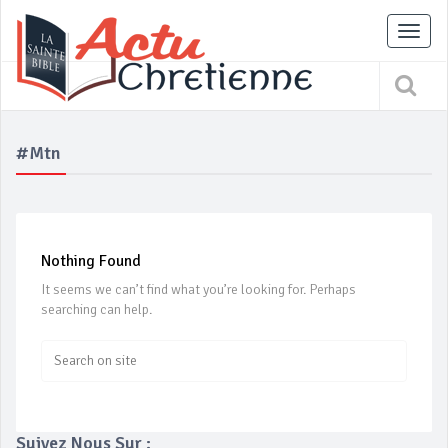
Tog
nav
#mtn
Nothing Found
It seems we can’t find what you’re looking for. Perhaps
searching can help.
Suivez Nous Sur :