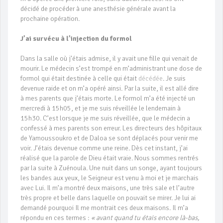
décidé de procéder à une anesthésie générale avant la
prochaine opération.
J’ai survécu à l’injection du formol
Dans la salle où j’étais admise, il y avait une fille qui venait de
mourir. Le médecin s’est trompé en m’administrant une dose de
formol qui était destinée à celle qui était
décédée
. Je suis
devenue raide et on m’a opéré ainsi. Par la suite, il est allé dire
à mes parents que j’étais morte. Le formol m’a été injecté un
mercredi à 15h05, et je me suis réveillée le lendemain à
15h30. C’est lorsque je me suis réveillée, que le médecin a
confessé à mes parents son erreur. Les directeurs des hôpitaux
de Yamoussoukro et de Daloa se sont déplacés pour venir me
voir. J’étais devenue comme une reine. Dès cet instant, j’ai
réalisé que la parole de Dieu était vraie. Nous sommes rentrés
par la suite à Zuénoula. Une nuit dans un songe, ayant toujours
les bandes aux yeux, le Seigneur est venu à moi et je marchais
avec Lui. Il m’a montré deux maisons, une très sale et l’autre
très propre et belle dans laquelle on pouvait se mirer. Je lui ai
demandé pourquoi Il me montrait ces deux maisons. Il m’a
répondu en ces termes :
« avant quand tu étais encore là-bas,