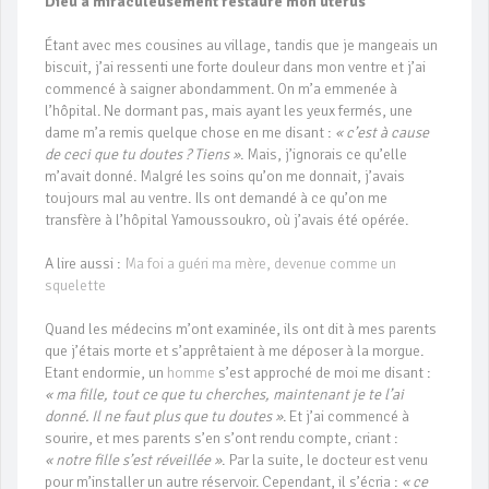
Dieu a miraculeusement restauré mon utérus
Étant avec mes cousines au village, tandis que je mangeais un
biscuit, j’ai ressenti une forte douleur dans mon ventre et j’ai
commencé à saigner abondamment. On m’a emmenée à
l’hôpital. Ne dormant pas, mais ayant les yeux fermés, une
dame m’a remis quelque chose en me disant :
« c’est à cause
de ceci que tu doutes ? Tiens »
. Mais, j’ignorais ce qu’elle
m’avait donné. Malgré les soins qu’on me donnait, j’avais
toujours mal au ventre. Ils ont demandé à ce qu’on me
transfère à l’hôpital Yamoussoukro, où j’avais été opérée.
A lire aussi :
Ma foi a guéri ma mère, devenue comme un
squelette
Quand les médecins m’ont examinée, ils ont dit à mes parents
que j’étais morte et s’apprêtaient à me déposer à la morgue.
Etant endormie, un
homme
s’est approché de moi me disant :
« ma fille, tout ce que tu cherches, maintenant je te l’ai
donné. Il ne faut plus que tu doutes »
. Et j’ai commencé à
sourire, et mes parents s’en s’ont rendu compte, criant :
« notre fille s’est réveillée »
. Par la suite, le docteur est venu
pour m’installer un autre réservoir. Cependant, il s’écria :
« ce