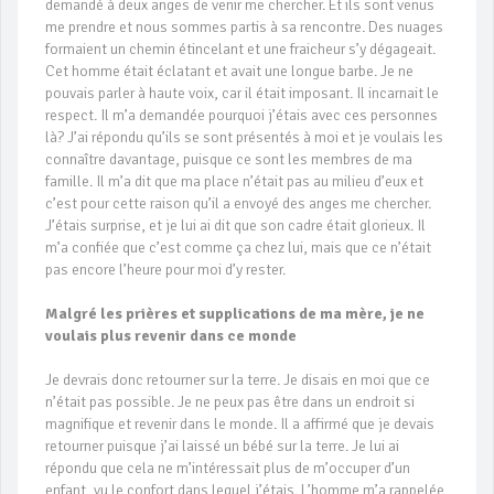
demandé à deux anges de venir me chercher. Et ils sont venus
me prendre et nous sommes partis à sa rencontre. Des nuages
formaient un chemin étincelant et une fraicheur s’y dégageait.
Cet homme était éclatant et avait une longue barbe. Je ne
pouvais parler à haute voix, car il était imposant. Il incarnait le
respect. Il m’a demandée pourquoi j’étais avec ces personnes
là? J’ai répondu qu’ils se sont présentés à moi et je voulais les
connaître davantage, puisque ce sont les membres de ma
famille. Il m’a dit que ma place n’était pas au milieu d’eux et
c’est pour cette raison qu’il a envoyé des anges me chercher.
J’étais surprise, et je lui ai dit que son cadre était glorieux. Il
m’a confiée que c’est comme ça chez lui, mais que ce n’était
pas encore l’heure pour moi d’y rester.
Malgré les prières et supplications de ma mère, je ne
voulais plus revenir dans ce monde
Je devrais donc retourner sur la terre. Je disais en moi que ce
n’était pas possible. Je ne peux pas être dans un endroit si
magnifique et revenir dans le monde. Il a affirmé que je devais
retourner puisque j’ai laissé un bébé sur la terre. Je lui ai
répondu que cela ne m’intéressait plus de m’occuper d’un
enfant, vu le confort dans lequel j’étais. L’homme m’a rappelée