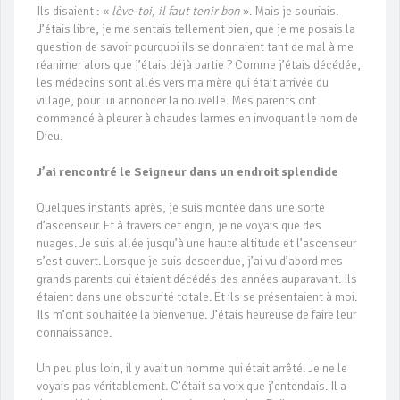
Ils disaient : «
lève-toi, il faut tenir bon
». Mais je souriais.
J’étais libre, je me sentais tellement bien, que je me posais la
question de savoir pourquoi ils se donnaient tant de mal à me
réanimer alors que j’étais déjà partie ? Comme j’étais décédée,
les médecins sont allés vers ma mère qui était arrivée du
village, pour lui annoncer la nouvelle. Mes parents ont
commencé à pleurer à chaudes larmes en invoquant le nom de
Dieu.
J’ai rencontré le Seigneur dans un endroit splendide
Quelques instants après, je suis montée dans une sorte
d’ascenseur. Et à travers cet engin, je ne voyais que des
nuages. Je suis allée jusqu’à une haute altitude et l’ascenseur
s’est ouvert. Lorsque je suis descendue, j’ai vu d’abord mes
grands parents qui étaient décédés des années auparavant. Ils
étaient dans une obscurité totale. Et ils se présentaient à moi.
Ils m’ont souhaitée la bienvenue. J’étais heureuse de faire leur
connaissance.
Un peu plus loin, il y avait un homme qui était arrêté. Je ne le
voyais pas véritablement. C’était sa voix que j’entendais. Il a