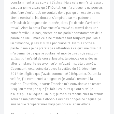
constamment à les suivre à l’
Église
. Mais cela ne m’intéressait
pas, car je me disais qu’à l’hôpital, on m’a dit que je ne pouvais
plus faire d’enfant. Je ne voulais donc pas qu’on essaie de me
dire le contraire. Ma douleur s’empirait car ma patronne
m’insultait à longueur de journée, alors j’ai décidé d’arrêter le
travail. Ainsi la sœur Francine m’a trouvé du travail dans une
autre famille. Là-bas, encore on me parlait constamment de la
parole de Dieu, mais cela ne m’intéressait toujours pas. Mais
un dimanche, je les ai suivis par curiosité. On m’a confié au
pasteur, mais je ne prêtais pas attention à ce qu’il me disait. Il
m’a demandé ce que je voulais, et moi de dire :
« je veux un
enfant »
. Il m’a dit de croire. Ensuite, la période où je devais
aller remplacer le réservoir qu’on m’avait mis, était arrivée.
Cependant, cela coïncidait avec la veillée du 31 décembre
2014 de l’Église que j’avais commencé à fréquenter. Durant la
veillée, j’ai commencé à saigner et je voulais rentrer à la
maison. Toutefois, la sœur Francine m’a convaincue de rester
jusqu’au matin ; ce que j’ai fait. Les jours qui ont suivi, je
n’allais plus à l’église. Un jour, je me suis rendue chez la grande
sœur de ma patronne à Abobo. Lors des congés de pâques, je
suis venue récupérer mes bagages pour aller au village.