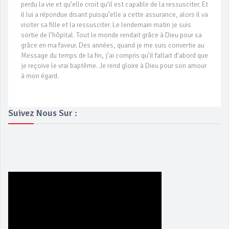
perdu la vie et qu’elle croit qu’il est capable de la ressusciter. Et
il lui a répondue disant puisqu’elle a cette assurance, alors il va
visiter sa fille et la ressusciter. Le lendemain matin je suis
sortie de l’hôpital. Tout le monde rendait grâce à Dieu pour sa
grâce en ma faveur. Des années, quand je me suis convertie au
Message du temps de la fin, j’ai compris qu’il fallait d’abord que
je reçoive le vrai baptême. Je rend gloire à Dieu pour son amour
à mon égard.
Suivez Nous Sur :