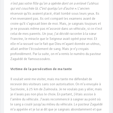
n’est pas votre fille qu’on a opérée dont on a enlevé l’utérus
qui est couchée là. C’est quelqu’un d’autre »
. L’ancien
réservoir qu’ils avaient placé, était tombé sous leurs yeux. Ils
n’en revenaient pas. Ils ont comparé les examens avant de
croire qu’il s’agissait bien de moi. Mais, je saignais toujours et
je ne pouvais même pas m’asseoir dans un véhicule, si ce n’est
celui de mes parents. Un jour, j’ai décidé raconter à la sœur
Francine, le miracle que le Seigneur avait opéré pour moi. Et
elle m’a rassuré sur le fait que Dieu m’ayant donnée un utérus,
allait arrêter l’écoulement de sang. Mais je n’y croyais
profondément. Par la suite, on m’a remis le numéro du pasteur
Zaguédé de Yamoussoukro.
Victime de la persécution de ma tante
Il voulait venir me visiter, mais ma tante me défendait de
recevoir des visiteurs sans son autorisation. On m’a envoyée à
Sucrivoire, à 25 km de Zuénoula. Je ne voulais pas y aller, mais
je n’avais pas non plus le choix. En partant, j’étais assise à
l’arrière du véhicule. J’avais recommencé à saigner au point où
le sang a coulé jusqu’au milieu du véhicule. Le pasteur Zaguédé
m’a appelée et je lui ai dit que je saignais abondamment et que