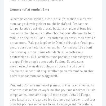
belle. Elles étaient devenues plus vives
.
Comment j’ai rendu l’âme
Je perdais connaissance, c’est là que j’ai réalisé que c’était
mon sang qui avait giclé et touché le plafond. Pendant ce
temps, la crise post-électorale battait son plein et tous les
médecins cherchaient à quitter l’hôpital pour aller mettre leur
famille en sécurité. Quand les professeurs ont vu mon état, ils
ont accouru. Mais par la grâce de Dieu le chirurgien n’était pas
encore parti car il était six heures. Ils m’ont auscultée et ont
découvert que mon utérus était déchiré. Le professeur
obstétricien du CHU a fait tout son possible pour essayer de
stopper l’hémorragie et recoudre l’utérus. Et cela sans
anesthésie. J’avais des douleurs atroces. Il a dit que la
déchirure s’accentuait et qu’il fallait qu’on m’emmène au bloc
opératoire car mon cas s’aggravait.
Pendant qu’on m’y emmenait je me suis éteinte en chemin. Ils
m’ont tout de même envoyée au bloc pour me réanimer. Peu de
temps après, mon âme a quitté mon corps. J’étais à l’angle
dans la salle et je regardais les docteurs qui faisaient tout leur
possible pour me ramener à la vie. Ils appuyaient ma poitrine.