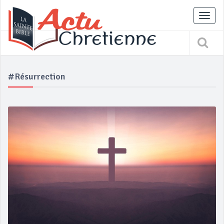
Tog
nav
#Résurrection