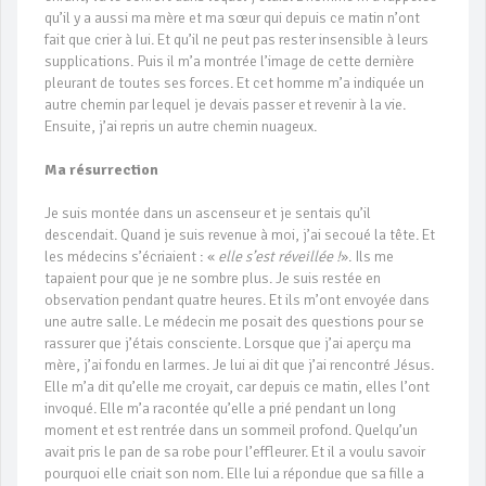
qu’il y a aussi ma mère et ma sœur qui depuis ce matin n’ont
fait que crier à lui. Et qu’il ne peut pas rester insensible à leurs
supplications. Puis il m’a montrée l’image de cette dernière
pleurant de toutes ses forces. Et cet homme m’a indiquée un
autre chemin par lequel je devais passer et revenir à la vie.
Ensuite, j’ai repris un autre chemin nuageux.
Ma résurrection
Je suis montée dans un ascenseur et je sentais qu’il
descendait. Quand je suis revenue à moi, j’ai secoué la tête. Et
les médecins s’écriaient : «
elle s’est réveillée !
». Ils me
tapaient pour que je ne sombre plus. Je suis restée en
observation pendant quatre heures. Et ils m’ont envoyée dans
une autre salle. Le médecin me posait des questions pour se
rassurer que j’étais consciente. Lorsque que j’ai aperçu ma
mère, j’ai fondu en larmes. Je lui ai dit que j’ai rencontré Jésus.
Elle m’a dit qu’elle me croyait, car depuis ce matin, elles l’ont
invoqué. Elle m’a racontée qu’elle a prié pendant un long
moment et est rentrée dans un sommeil profond. Quelqu’un
avait pris le pan de sa robe pour l’effleurer. Et il a voulu savoir
pourquoi elle criait son nom. Elle lui a répondue que sa fille a