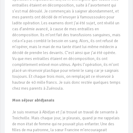
entrailles étaient en décomposition, suite à l’avortement qui
s’est mal déroulé. Je commençais à saigner abondamment, et
mes parents ont décidé de m’envoyer à Yamoussoukro pour
ladite opération. Les examens dont j’ai été sujet, ont révélé un
cas d’anémie avancé, à cause de mes entrailles en
décomposition. Ils m’ont fait des transfusions sanguines, mais
cela n’a pas comblé le besoin en sang. Alors, ils ont refusé de
m’opérer, mais le mari de ma tante étant lui-même médecin a
décidé de prendre les devants. C’est ainsi que j’ai été opérée.
Vu que mes entrailles étaient en décomposition, ils ont
complètement enlevé mon utérus. Après l’opération, ils m’ont
placé un réservoir plastique pour retenir le sang car je saignais
toujours. Et chaque trois mois, on remplaçait ce réservoir à
hauteur de 40 mille francs. Je suis donc restée quelques temps
chez mes parents à Zuénoula.
Mon séjour abidjanais
Je suis revenue à Abidjan et j’ai trouvé un travail de servante à
Treichville. Mais chaque jour, je pleurais, quand je me rappelais
de mon état de femme qui ne pouvait plus enfanter. Une des
filles de ma patronne, la sœur Francine m’encourageait