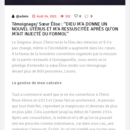
@admin
Août 04, 2021
501
0
0
Témoignage/ Sœur Élise : ‘‘DIEU M’A DONNE UN
NOUVEL UTÉRUS ET M’A RESSUSCITÉE APRÈS QU’ON
M’AIT INJECTÉ DU FORMOL’’
Le Seigneur Jésus-Christ reste le Dieu des miracles et Il n’a
pas changé, même si l’incrédulité a augmenté dans les cœurs.
A la faveur de la troisième convention organisée par la mission
de la parole restaurée à Gonzagueville, nous avons eu le
privilège d’entendre la sœur Élise rendre son témoignage
devant plus de 800 personnes. Lisons.
La genèse de mon calvaire
Tout a commencé avant que je ne me convertisse à Christ.
Nous étions en 2013 et j’avais fait un avortement. Je pensais
que tout était fini, cependant je maigrissais et devenais de plus
en plus pâle. Cela a perduré jusqu’au début de l’année 2014.
Après une consultation, le médecin m’a dit qu’on ne pouvait
rien me prescrire comme ordonnance, car dans mon cas, une
opération s’imposait. En fait, ils m’ont signifié que toutes mes