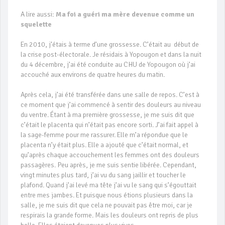
A lire aussi:
Ma foi a guéri ma mère devenue comme un
squelette
En 2010, j’étais à terme d’une grossesse. C’était au début de
la crise post-électorale. Je résidais à Yopougon et dans la nuit
du 4 décembre, j’ai été conduite au CHU de Yopougon où j’ai
accouché aux environs de quatre heures du matin.
Après cela, j’ai été transférée dans une salle de repos. C’est à
ce moment que j’ai commencé à sentir des douleurs au niveau
du ventre. Étant à ma première grossesse, je me suis dit que
c’était le placenta qui n’était pas encore sorti. J’ai fait appel à
la sage-femme pour me rassurer. Elle m’a répondue que le
placenta n’y était plus. Elle a ajouté que c’était normal, et
qu’après chaque accouchement les femmes ont des douleurs
passagères. Peu après, je me suis sentie libérée. Cependant,
vingt minutes plus tard, j’ai vu du sang jaillir et toucher le
plafond. Quand j’ai levé ma tête j’ai vu le sang qui s’égouttait
entre mes jambes. Et puisque nous étions plusieurs dans la
salle, je me suis dit que cela ne pouvait pas être moi, car je
respirais la grande forme. Mais les douleurs ont repris de plus