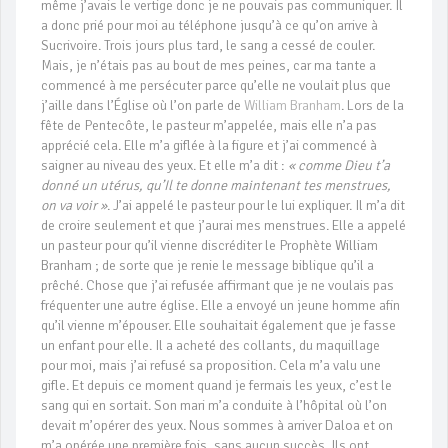
même j’avais le vertige donc je ne pouvais pas communiquer. Il
a donc prié pour moi au téléphone jusqu’à ce qu’on arrive à
Sucrivoire. Trois jours plus tard, le sang a cessé de couler.
Mais, je n’étais pas au bout de mes peines, car ma tante a
commencé à me persécuter parce qu’elle ne voulait plus que
j’aille dans l’Église où l’on parle de
William Branham
. Lors de la
fête de Pentecôte, le pasteur m’appelée, mais elle n’a pas
apprécié cela. Elle m’a giflée à la figure et j’ai commencé à
saigner au niveau des yeux. Et elle m’a dit :
« comme Dieu t’a
donné un utérus, qu’Il te donne maintenant tes menstrues,
on va voir »
. J’ai appelé le pasteur pour le lui expliquer. Il m’a dit
de croire seulement et que j’aurai mes menstrues. Elle a appelé
un pasteur pour qu’il vienne discréditer le Prophète William
Branham ; de sorte que je renie le message biblique qu’il a
prêché. Chose que j’ai refusée affirmant que je ne voulais pas
fréquenter une autre église. Elle a envoyé un jeune homme afin
qu’il vienne m’épouser. Elle souhaitait également que je fasse
un enfant pour elle. Il a acheté des collants, du maquillage
pour moi, mais j’ai refusé sa proposition. Cela m’a valu une
gifle. Et depuis ce moment quand je fermais les yeux, c’est le
sang qui en sortait. Son mari m’a conduite à l’hôpital où l’on
devait m’opérer des yeux. Nous sommes à arriver Daloa et on
m’a opérée une première fois, sans aucun succès. Ils ont