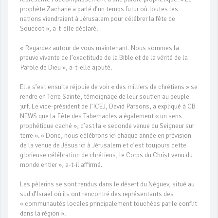
prophète Zacharie a parlé d’un temps futur où toutes les
nations viendraient à Jérusalem pour célébrer la fête de
Souccot », a-t-elle déclaré.
« Regardez autour de vous maintenant. Nous sommes la
preuve vivante de l’exactitude de la Bible et de la vérité de la
Parole de Dieu », a-t-elle ajouté.
Elle s’est ensuite réjouie de voir « des milliers de chrétiens » se
rendre en Terre Sainte, témoignage de leur soutien au peuple
juif. Le vice-président de l’ICEJ, David Parsons, a expliqué à CB
NEWS que la Fête des Tabernacles a également « un sens
prophétique caché », c’est la « seconde venue du Seigneur sur
terre ». « Donc, nous célébrons ici chaque année en prévision
de la venue de Jésus ici à Jérusalem et c’est toujours cette
glorieuse célébration de chrétiens, le Corps du Christ venu du
monde entier », a-t-il affirmé.
Les pèlerins se sont rendus dans le désert du Néguev, situé au
sud d’Israël où ils ont rencontré des représentants des
« communautés locales principalement touchées par le conflit
dans la région ».