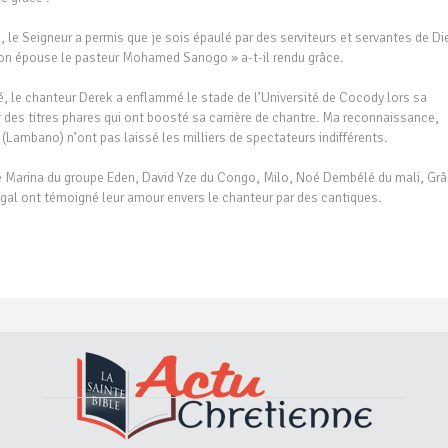
 le Seigneur a permis que je sois épaulé par des serviteurs et servantes de Di
 son épouse le pasteur Mohamed Sanogo » a-t-il rendu grâce.
té, le chanteur Derek a enflammé le stade de l’Université de Cocody lors sa
 par des titres phares qui ont boosté sa carrière de chantre. Ma reconnaissance,
Lambano) n’ont pas laissé les milliers de spectateurs indifférents.
que Marina du groupe Eden, David Yze du Congo, Milo, Noé Dembélé du mali, Gr
l ont témoigné leur amour envers le chanteur par des cantiques.