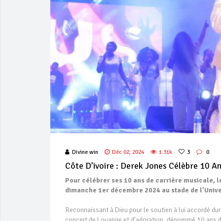
Divine win
Déc 02, 2024
1.31k
3
0
Côte D’ivoire : Derek Jones Célèbre 10 A
Pour célébrer ses 10 ans de carrière musicale, l
dimanche 1er décembre 2024 au stade de l’Unive
Reconnaissant à Dieu pour le soutien à lui accordé dur
concert de Louange et d’adoration, dénommé 10 ans d