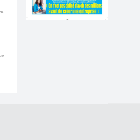
eu.
âce