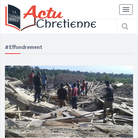
Tog
nav
#Effondrement