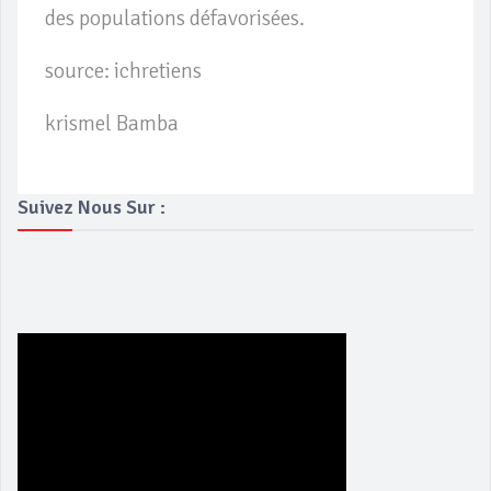
des populations défavorisées.
source: ichretiens
krismel Bamba
Suivez Nous Sur :