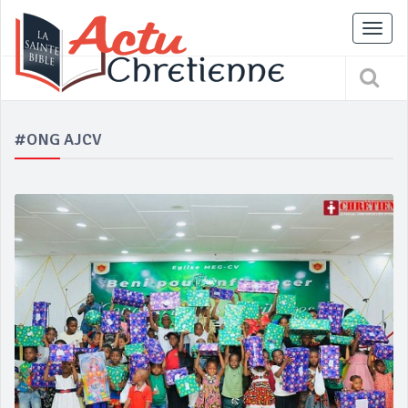
Tog
nav
#ONG AJCV