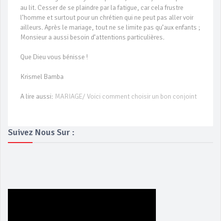
au lit. Cesser de se plaindre par la fatigue, car cela frustre
l’homme et surtout pour un chrétien qui ne peut pas aller voir
ailleurs. Après le mariage, tout ne se limite pas qu’aux enfants ;
Monsieur a aussi besoin d’attentions particulières.
Que Dieu vous bénisse !
Krismel Bamba
A lire aussi:
MARIAGE/ Voici comment choisir un bon conjoint
Suivez Nous Sur :