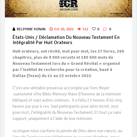
BELPHINE KONAN
Oct 20, 2022
512
0
0
États-Unis / Déclamation Du Nouveau Testament En
Intégralité Par Huit Orateurs
Huit orateurs, ont récité, mot pour mot, les 27 livres, 260
chapitres, plus de 8 000 versets et 180 000 mots du
Nouveau Testament lors du « Grand Récital » organisé
par l’Institut de recherche pour la création, basé à
Dallas (Texas) du 11 au 15 octobre 2022.
C’est une véritable prouesse accomplie par Tom Meyer
surnommé «The Bible Memory Man» (l’homme de la mémoire
biblique) et sept autres orateurs. Il a fallu 21 heures d’où cinq
heures par jour à ces huit participants pour ainsi récité, mot
pour mot, l’intégralité du Nouveau Testament. Et tout ça sans
support, uniquement à l’aide de leur mémoire.
«
Lorsque nous cachons la parole de Dieu dans nos cœurs, au
lieu de l’avoir sur nos téléphones ou sur nos étagères, nous