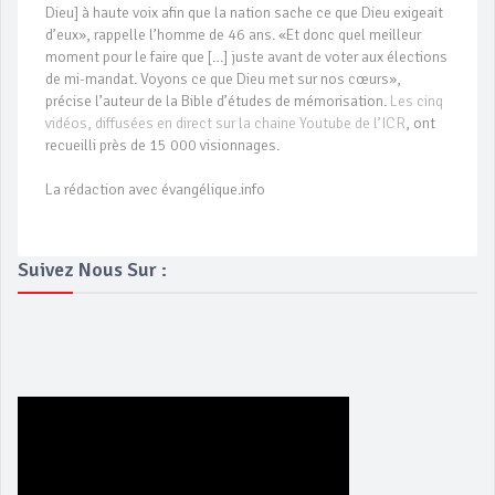
Dieu] à haute voix afin que la nation sache ce que Dieu exigeait
d’eux», rappelle l’homme de 46 ans. «Et donc quel meilleur
moment pour le faire que […] juste avant de voter aux élections
de mi-mandat. Voyons ce que Dieu met sur nos cœurs»,
précise l’auteur de la Bible d’études de mémorisation.
Les cinq
vidéos, diffusées en direct sur la chaine Youtube de l’ICR
, ont
recueilli près de 15 000 visionnages.
La rédaction avec évangélique.info
Suivez Nous Sur :