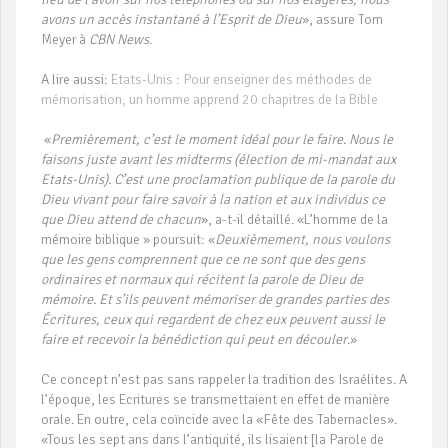
avons un accès instantané à l’Esprit de Dieu
», assure Tom
Meyer à
CBN News
.
A lire aussi:
Etats-Unis : Pour enseigner des méthodes de
mémorisation, un homme apprend 20 chapitres de la Bible
«
Premièrement, c’est le moment idéal pour le faire. Nous le
faisons juste avant les midterms (élection de mi-mandat aux
Etats-Unis). C’est une proclamation publique de la parole du
Dieu vivant pour faire savoir à la nation et aux individus ce
que Dieu attend de chacun
», a-t-il détaillé. «L’homme de la
mémoire biblique » poursuit: «
Deuxièmement, nous voulons
que les gens comprennent que ce ne sont que des gens
ordinaires et normaux qui récitent la parole de Dieu de
mémoire. Et s’ils peuvent mémoriser de grandes parties des
Écritures, ceux qui regardent de chez eux peuvent aussi le
faire et recevoir la bénédiction qui peut en découler
.»
Ce concept n’est pas sans rappeler la tradition des Israélites. A
l’époque, les Ecritures se transmettaient en effet de manière
orale. En outre, cela coïncide avec la «Fête des Tabernacles».
«Tous les sept ans dans l’antiquité, ils lisaient [la Parole de