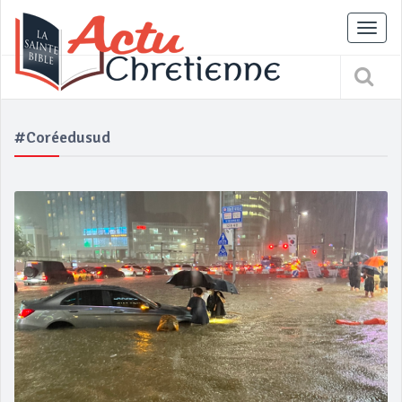
Tog
nav
#coréedusud