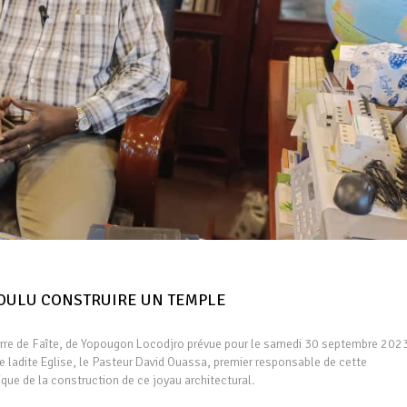
’AI VOULU CONSTRUIRE UN TEMPLE
»
ierre de Faîte, de Yopougon Locodjro prévue pour le samedi 30 septembre 202
e ladite Eglise, le Pasteur David Ouassa, premier responsable de cette
rique de la construction de ce joyau architectural.