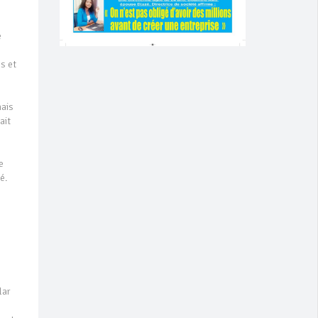
e
s et
mais
ait
e
é.
lar