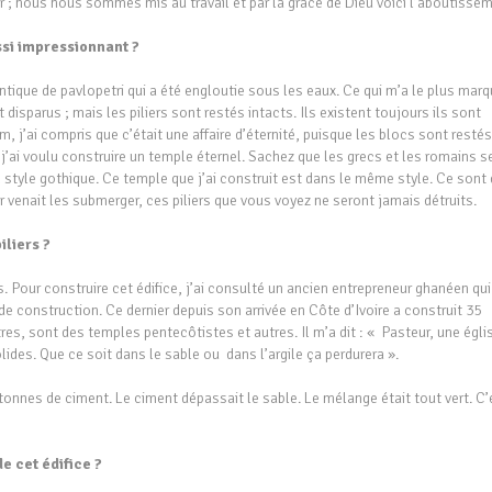
r ; nous nous sommes mis au travail et par la grâce de Dieu voici l’aboutissem
ssi impressionnant ?
antique de pavlopetri qui a été engloutie sous les eaux. Ce qui m’a le plus marq
 disparus ; mais les piliers sont restés intacts. Ils existent toujours ils sont
lm, j’ai compris que c’était une affaire d’éternité, puisque les blocs sont restés
 j’ai voulu construire un temple éternel. Sachez que les grecs et les romains s
style gothique. Ce temple que j’ai construit est dans le même style. Ce sont
 venait les submerger, ces piliers que vous voyez ne seront jamais détruits.
piliers ?
res. Pour construire cet édifice, j’ai consulté un ancien entrepreneur ghanéen qui
e construction. Ce dernier depuis son arrivée en Côte d’Ivoire a construit 35
es, sont des temples pentecôtistes et autres. Il m’a dit : « Pasteur, une égli
 solides. Que ce soit dans le sable ou dans l’argile ça perdurera ».
tonnes de ciment. Le ciment dépassait le sable. Le mélange était tout vert. C’
e cet édifice ?