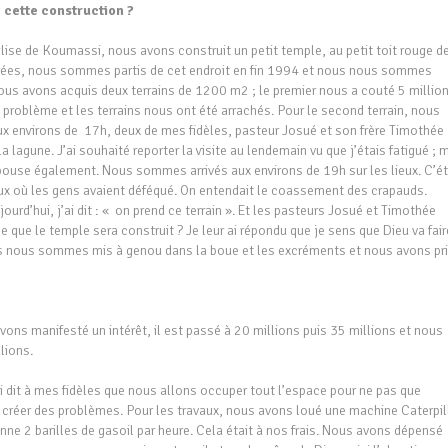
 cette construction ?
glise de Koumassi, nous avons construit un petit temple, au petit toit rouge d
trées, nous sommes partis de cet endroit en fin 1994 et nous nous sommes
s avons acquis deux terrains de 1200 m2 ; le premier nous a couté 5 million
 problème et les terrains nous ont été arrachés. Pour le second terrain, nous
ux environs de 17h, deux de mes fidèles, pasteur Josué et son frère Timothée
a lagune. J’ai souhaité reporter la visite au lendemain vu que j’étais fatigué ; 
ouse également. Nous sommes arrivés aux environs de 19h sur les lieux. C’ét
ux où les gens avaient déféqué. On entendait le coassement des crapauds.
jourd’hui, j’ai dit : « on prend ce terrain ». Et les pasteurs Josué et Timothée
que le temple sera construit ? Je leur ai répondu que je sens que Dieu va fair
us nous sommes mis à genou dans la boue et les excréments et nous avons pri
vons manifesté un intérêt, il est passé à 20 millions puis 35 millions et nous
llions.
’ai dit à mes fidèles que nous allons occuper tout l’espace pour ne pas que
 créer des problèmes. Pour les travaux, nous avons loué une machine Caterpil
 2 barilles de gasoil par heure. Cela était à nos frais. Nous avons dépensé