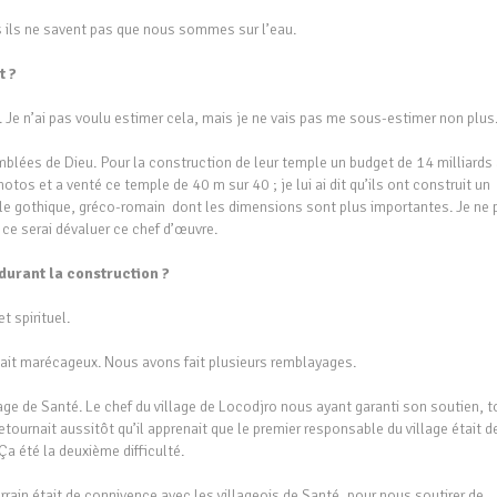
s ils ne savent pas que nous sommes sur l’eau.
t ?
i. Je n’ai pas voulu estimer cela, mais je ne vais pas me sous-estimer non plus
mblées de Dieu. Pour la construction de leur temple un budget de 14 milliards
photos et a venté ce temple de 40 m sur 40 ; je lui ai dit qu’ils ont construit un
le gothique, gréco-romain dont les dimensions sont plus importantes. Je ne 
ce serai dévaluer ce chef d’œuvre.
 durant la construction ?
t spirituel.
 était marécageux. Nous avons fait plusieurs remblayages.
llage de Santé. Le chef du village de Locodjro nous ayant garanti son soutien, 
tournait aussitôt qu’il apprenait que le premier responsable du village était d
Ça été la deuxième difficulté.
errain était de connivence avec les villageois de Santé, pour nous soutirer de