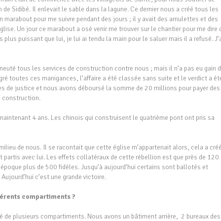
de Sidibé. Il enlevait le sable dans la lagune. Ce dernier nous a créé tous les
n marabout pour me suivre pendant des jours ; il y avait des amulettes et des
église. Un jour ce marabout a osé venir me trouver sur le chantier pour me dire q
plus puissant que lui, je lui ai tendu la main pour le saluer mais il a refusé. J’
meuté tous les services de construction contre nous ; mais il n’a pas eu gain 
é toutes ces manigances, l’affaire a été classée sans suite et le verdict a ét
res de justice et nous avons déboursé la somme de 20 millions pour payer des
e construction.
aintenant 4 ans. Les chinois qui construisent le quatrième pont ont pris sa
milieu de nous. Il se racontait que cette église m’appartenait alors, cela a cré
 partis avec lui. Les effets collatéraux de cette rébellion est que près de 120
l’époque plus de 500 fidèles. Jusqu’à aujourd’hui certains sont ballotés et
 Aujourd’hui c’est une grande victoire.
férents compartiments ?
sé de plusieurs compartiments. Nous avons un bâtiment arrière, 2 bureaux des