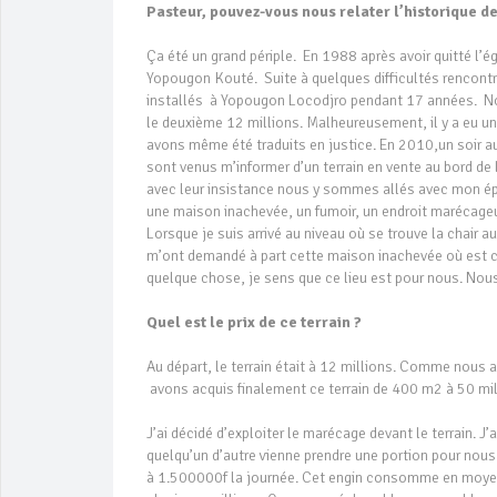
Pasteur, pouvez-vous nous relater l’historique de
Ça été un grand périple. En 1988 après avoir quitté l’é
Yopougon Kouté. Suite à quelques difficultés rencon
installés à Yopougon Locodjro pendant 17 années. Nou
le deuxième 12 millions. Malheureusement, il y a eu un
avons même été traduits en justice. En 2010,un soir a
sont venus m’informer d’un terrain en vente au bord de l
avec leur insistance nous y sommes allés avec mon ép
une maison inachevée, un fumoir, un endroit marécage
Lorsque je suis arrivé au niveau où se trouve la chair au
m’ont demandé à part cette maison inachevée où est ce 
quelque chose, je sens que ce lieu est pour nous. No
Quel est le prix de ce terrain ?
Au départ, le terrain était à 12 millions. Comme nous a
avons acquis finalement ce terrain de 400 m2 à 50 mi
J’ai décidé d’exploiter le marécage devant le terrain. J
quelqu’un d’autre vienne prendre une portion pour nous
à 1.500000f la journée. Cet engin consomme en moyenne