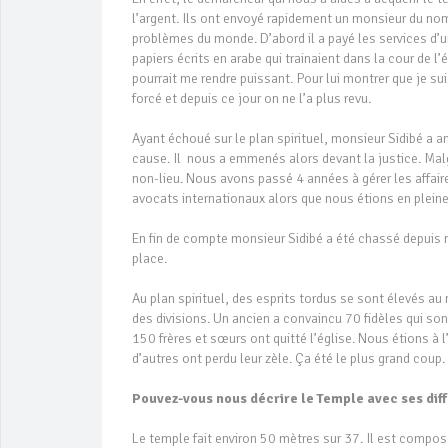
l’argent. Ils ont envoyé rapidement un monsieur du nom 
problèmes du monde. D’abord il a payé les services d’u
papiers écrits en arabe qui trainaient dans la cour de l’
pourrait me rendre puissant. Pour lui montrer que je suis 
forcé et depuis ce jour on ne l’a plus revu.
Ayant échoué sur le plan spirituel, monsieur Sidibé a a
cause. Il nous a emmenés alors devant la justice. Malgr
non-lieu. Nous avons passé 4 années à gérer les affai
avocats internationaux alors que nous étions en plein
En fin de compte monsieur Sidibé a été chassé depuis m
place.
Au plan spirituel, des esprits tordus se sont élevés au 
des divisions. Un ancien a convaincu 70 fidèles qui sont
150 frères et sœurs ont quitté l’église. Nous étions à 
d’autres ont perdu leur zèle. Ça été le plus grand coup.
Pouvez-vous nous décrire le Temple avec ses dif
Le temple fait environ 50 mètres sur 37. Il est compo