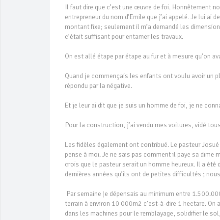
Il faut dire que c’est une œuvre de foi. Honnêtement n
entrepreneur du nom d’Emile que j’ai appelé. Je lui ai
montant fixe; seulement il m’a demandé les dimensions d
c’était suffisant pour entamer les travaux.
On est allé étape par étape au fur et à mesure qu’on av
Quand je commençais les enfants ont voulu avoir un plan
répondu par la négative.
Et je leur ai dit que je suis un homme de foi, je ne conn
Pour la construction, j’ai vendu mes voitures, vidé t
Les fidèles également ont contribué. Le pasteur Josué 
pense à moi. Je ne sais pas comment il paye sa dime 
crois que le pasteur serait un homme heureux. Il a été 
dernières années qu’ils ont de petites difficultés ; nou
Par semaine je dépensais au minimum entre 1.500.000f 
terrain à environ 10 000m2 c’est-à-dire 1 hectare. On 
dans les machines pour le remblayage, solidifier le sol,