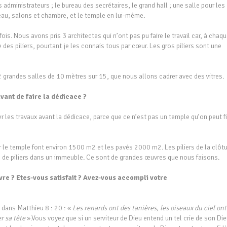
es administrateurs ; le bureau des secrétaires, le grand hall ; une salle pour les
au, salons et chambre, et le temple en lui-même.
 fois. Nous avons pris 3 architectes qui n’ont pas pu faire le travail car, à chaq
 des piliers, pourtant je les connais tous par cœur. Les gros piliers sont une
 grandes salles de 10 mètres sur 15, que nous allons cadrer avec des vitres.
ant de faire la dédicace ?
es travaux avant la dédicace, parce que ce n’est pas un temple qu’on peut fi
le temple font environ 1500 m2 et les pavés 2000 m2. Les piliers de la clôt
 de piliers dans un immeuble. Ce sont de grandes œuvres que nous faisons.
re ? Etes-vous satisfait ? Avez-vous accompli votre
t dans Matthieu 8 : 20 : «
Les renards ont des tanières, les oiseaux du ciel ont
r sa tête
».Vous voyez que si un serviteur de Dieu entend un tel crie de son Dieu