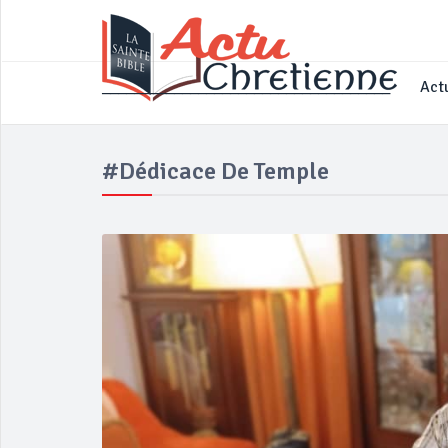
____________________________________
Actu
#dédicace De Temple