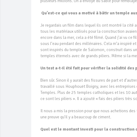
plusieurs millions. On a envoyé du sable pour remblaye
Qu’est-ce qui vous a motivé à bâtir un temple au
Je regardais un film dans lequel ils ont montré la cité 
tous les matériaux utilisés pour la construction avaient
encore dans la mer, cela a été filmé. Quand j’ai vu ce fi
sous l’eau pendant des millénaires. Cela m’a inspiré et
sont inspirés du temple de Salomon, construit dans un 
temples éternels avec de grands piliers. Même si la mer
Un test a-t-il été fait pour vérifier la solidité des 
Bien sûr. Sinon il y aurait des fissures de part et d’aut
travaillé sous Houphouët Boigny, avec les entreprises d
Temples. Plus de 25 temples catholiques et les 10 autr
ce sont les piliers ». Il a ajouté « fais des piliers très
Il nous a mis la pression pour que nous achetions des 
une preuve qu’il y a beaucoup de ciment.
Quel est le montant investi pour la construction d