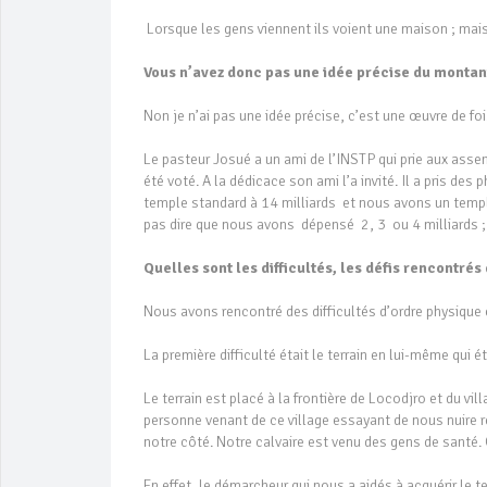
Lorsque les gens viennent ils voient une maison ; mai
Vous n’avez donc pas une idée précise du montan
Non je n’ai pas une idée précise, c’est une œuvre de fo
Le pasteur Josué a un ami de l’INSTP qui prie aux asse
été voté. A la dédicace son ami l’a invité. Il a pris des 
temple standard à 14 milliards et nous avons un temp
pas dire que nous avons dépensé 2, 3 ou 4 milliards ; 
Quelles sont les difficultés, les défis rencontrés
Nous avons rencontré des difficultés d’ordre physique e
La première difficulté était le terrain en lui-même qui
Le terrain est placé à la frontière de Locodjro et du vi
personne venant de ce village essayant de nous nuire re
notre côté. Notre calvaire est venu des gens de santé. 
En effet, le démarcheur qui nous a aidés à acquérir le t