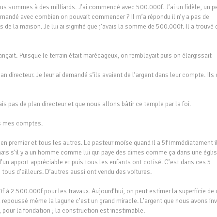
ous sommes à des milliards. J’ai commencé avec 500.000f. J’ai un fidèle, un pe
 demandé avec combien on pouvait commencer ? Il m’a répondu il n’y a pas de
e la maison. Je lui ai signifié que j’avais la somme de 500.000f. Il a trouvé 
ançait. Puisque le terrain était marécageux, on remblayait puis on élargissait
 directeur. Je leur ai demandé s’ils avaient de l’argent dans leur compte. Ils 
ais pas de plan directeur et que nous allons bâtir ce temple par la foi.
ous mes comptes.
en premier et tous les autres. Le pasteur moïse quand il a 5f immédiatement i
mais s’il y a un homme comme lui qui paye des dimes comme ça dans une églis
d’un apport appréciable et puis tous les enfants ont cotisé. C’est dans ces 5
s tous d’ailleurs. D’autres aussi ont vendu des voitures.
à 2.500.000f pour les travaux. Aujourd’hui, on peut estimer la superficie de 
a repoussé même la lagune c’est un grand miracle. L’argent que nous avons inv
 pour la fondation ; la construction est inestimable.