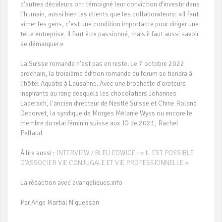
d’autres décideurs ont témoigné leur conviction d’investir dans
l’humain, aussi bien les clients que les collaborateurs: «Il faut
aimer les gens, c’est une condition importante pour diriger une
telle entreprise. Il faut être passionné, mais il faut aussi savoir
se démarquer.»
La Suisse romande n’est pas en reste. Le 7 octobre 2022
prochain, la troisième édition romande du forum se tiendra à
l’hôtel Aquatis à Lausanne. Avec une brochette d’orateurs
inspirants au rang desquels les chocolatiers Johannes
Läderach, l’ancien directeur de Nestlé Suisse et Chine Roland
Decorvet, la syndique de Morges Mélanie Wyss ou encore le
membre du relai féminin suisse aux JO de 2021, Rachel
Pellaud.
À lire aussi :
INTERVIEW / BLEU EDWIGE : « IL EST POSSIBLE
D’ASSOCIER VIE CONJUGALE ET VIE PROFESSIONNELLE »
La rédaction avec evangeliques.info
Par Ange Martial N’guessan