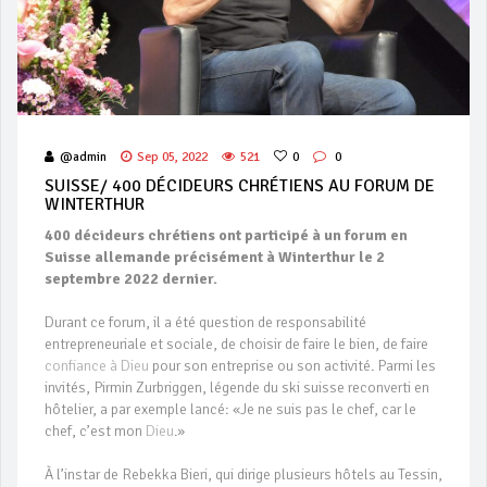
@admin
Sep 05, 2022
521
0
0
SUISSE/ 400 DÉCIDEURS CHRÉTIENS AU FORUM DE
WINTERTHUR
400 décideurs chrétiens ont participé à un forum en
Suisse allemande précisément à Winterthur le 2
septembre 2022 dernier.
Durant ce forum, il a été question de responsabilité
entrepreneuriale et sociale, de choisir de faire le bien, de faire
confiance à Dieu
pour son entreprise ou son activité. Parmi les
invités, Pirmin Zurbriggen, légende du ski suisse reconverti en
hôtelier, a par exemple lancé: «Je ne suis pas le chef, car le
chef, c’est mon
Dieu
.»
À l’instar de Rebekka Bieri, qui dirige plusieurs hôtels au Tessin,