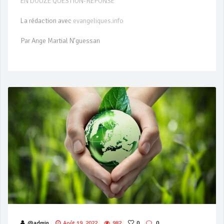
EN DOUZE QUESTION-REPONSE
La rédaction avec
evangeliques.info
Par Ange Martial N’guessan
@admin
Août 19, 2022
982
0
0