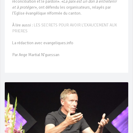
réconciliation et le pardon».
«La paix est un don à entretenir
et à protéger»
, ont défendu les organisateurs, relayés par
l’Eglise évangélique réformée du canton.
À lire aussi :
LES SECRETS POUR AVOIR L’EXAUCEMENT AUX
PRIERES
La rédaction avec evangeliques.info
Par Ange Martial N’guessan