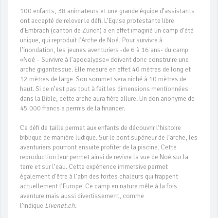
100 enfants, 38 animateurs et une grande équipe d’assistants
ont accepté de relever le défi. L’Eglise protestante libre
d’Embrach (canton de Zurich) a en effet imaginé un camp d’été
unique, qui reproduit l’Arche de Noé. Pour survivre à
l’inondation, les jeunes aventuriers -de 6 à 16 ans- du camp
«Noé – Survivre à l’apocalypse» doivent donc construire une
arche gigantesque. Elle mesure en effet 40 mètres de long et
12 mètres de large. Son sommet sera niché à 10 mètres de
haut. Si ce n’est pas tout à fait les dimensions mentionnées
dans la Bible, cette arche aura fière allure. Un don anonyme de
45 000 francs a permis de la financer.
Ce défi de taille permet aux enfants de découvrir l’histoire
biblique de manière ludique. Sur le pont supérieur de l’arche, les
aventuriers pourront ensuite profiter de la piscine. Cette
reproduction leur permet ainsi de revivre la vue de Noé sur la
terre et sur l’eau. Cette expérience immersive permet
également d’être à l’abri des fortes chaleurs qui frappent
actuellement l’Europe. Ce camp en nature mêle à la fois
aventure mais aussi divertissement, comme
l’indique
Livenet.ch
.