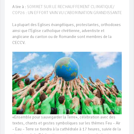
A lire à :
SOMMET SUR LE RECHAUFFEMENT CLIMATIQUE/
COP26 : UN EFFORT VAIN VU L’ABOMINATION GRANDISSANTE
La plupart des Eglises évangéliques, protestantes, orthodoxes
ainsi que l’Eglise catholique chrétienne, adventiste et
anglicane du canton ou de Romandie sont membres de la
CECCV.
«Ensemble pour sauvegarder la Terre», célébration avec des
textes, chants et gestes symboliques sur les thèmes Feu – Air
– Eau – Terre se tiendra à la cathédrale à 17 heures, suivie de la