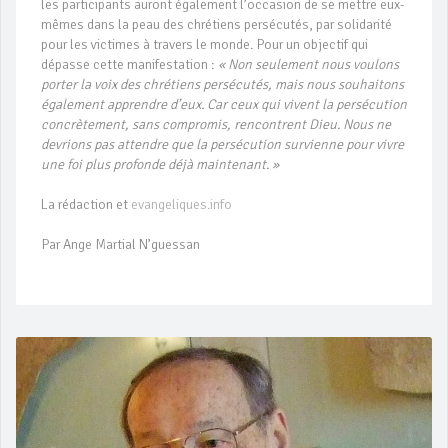
les participants auront également l’occasion de se mettre eux-
mêmes dans la peau des chrétiens persécutés, par solidarité
pour les victimes à travers le monde. Pour un objectif qui
dépasse cette manifestation :
« Non seulement nous voulons
porter la voix des chrétiens persécutés, mais nous souhaitons
également apprendre d’eux. Car ceux qui vivent la persécution
concrètement, sans compromis, rencontrent Dieu. Nous ne
devrions pas attendre que la persécution survienne pour vivre
une foi plus profonde déjà maintenant. »
La rédaction et
evangeliques.info
Par Ange Martial N’guessan