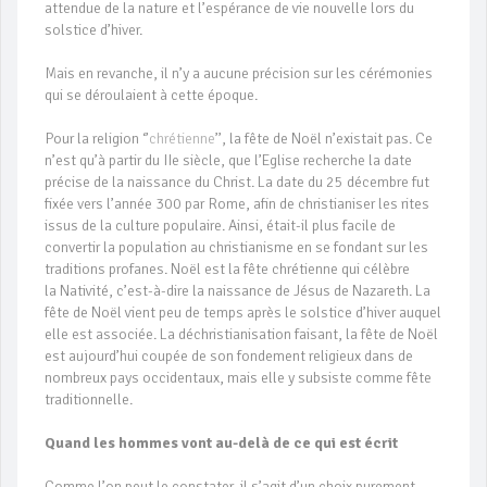
attendue de la nature et l’espérance de vie nouvelle lors du
solstice d’hiver.
Mais en revanche, il n’y a aucune précision sur les cérémonies
qui se déroulaient à cette époque.
Pour la religion ‘’
chrétienne
’’, la fête de Noël n’existait pas. Ce
n’est qu’à partir du IIe siècle, que l’Eglise recherche la date
précise de la naissance du Christ. La date du 25 décembre fut
fixée vers l’année 300 par Rome, afin de christianiser les rites
issus de la culture populaire. Ainsi, était-il plus facile de
convertir la population au christianisme en se fondant sur les
traditions profanes. Noël est la fête chrétienne qui célèbre
la Nativité, c’est-à-dire la naissance de Jésus de Nazareth. La
fête de Noël vient peu de temps après le solstice d’hiver auquel
elle est associée. La déchristianisation faisant, la fête de Noël
est aujourd’hui coupée de son fondement religieux dans de
nombreux pays occidentaux, mais elle y subsiste comme fête
traditionnelle.
Quand les hommes vont au-delà de ce qui est écrit
Comme l’on peut le constater, il s’agit d’un choix purement