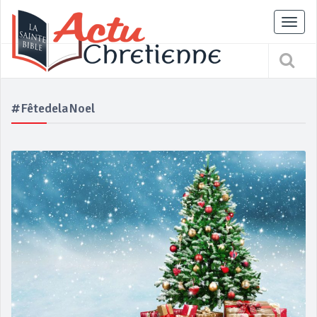
Tog
nav
#FêtedelaNoel