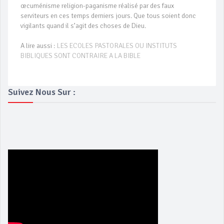
œcuménisme religion-paganisme réalisé par des faux
serviteurs en ces temps derniers jours. Que tous soient donc
vigilants quand il s’agit des choses de Dieu.
A lire aussi :
LES ECOLES PASTORALES OU INSTITUTS
BIBLIQUES SONT CONTRAIRE A LA BIBLE
Suivez Nous Sur :