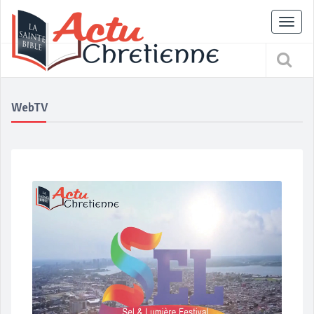
Tog
nav
WebTV