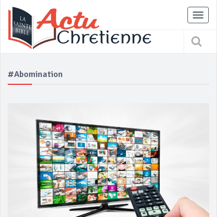
Tog
nav
#Abomination