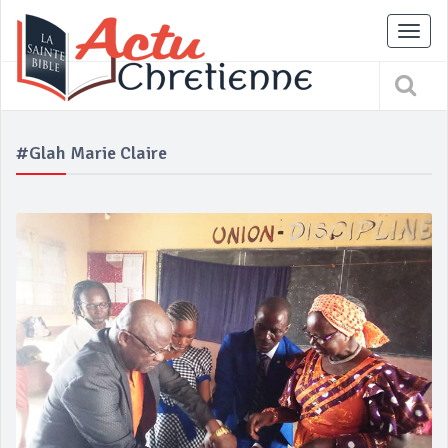
Tog
nav
#Glah Marie Claire