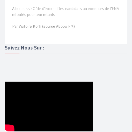
A lire aussi:
Côte d’Ivoire : Des candidats au concours de l’ENA
refoulés pour leur retards
Par Victoire Koffi (source Abobo FM)
Suivez Nous Sur :