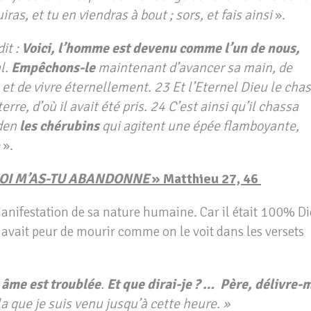
iras, et tu en viendras à bout ; sors, et fais ainsi
».
it :
Voici, l’homme est devenu comme l’un de nous,
l.
Empêchons-le
maintenant d’avancer sa main, de
 et de vivre éternellement. 23 Et l’Eternel Dieu le cha
terre, d’où il avait été pris. 24 C’est ainsi qu’il chassa
Eden
les chérubins
qui agitent une épée flamboyante,
».
OI M’AS-TU ABANDONNE
»
Matthieu 27, 46
 manifestation de sa nature humaine. Car il était 100% D
vait peur de mourir comme on le voit dans les versets
âme est troublée
.
Et que dirai-je ? … Père, délivre-
a que je suis venu jusqu’à cette heure. »