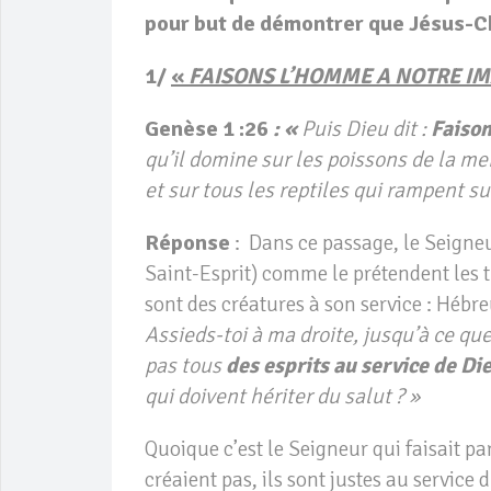
pour but de démontrer que Jésus-Chri
1/
«
FAISONS L’HOMME A NOTRE I
Genèse 1 :26
: «
Puis Dieu dit :
Faison
qu’il domine sur les poissons de la mer,
et sur tous les reptiles qui rampent sur
Réponse
: Dans ce passage, le Seigneur
Saint-Esprit) comme le prétendent les tr
sont des créatures à son service : Hébr
Assieds-toi à ma droite, jusqu’à ce qu
pas tous
des esprits au service de Di
qui doivent hériter du salut ? »
Quoique c’est le Seigneur qui faisait pa
créaient pas, ils sont justes au service 