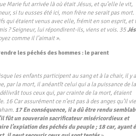
e Marie fut arrivée là où était Jésus, et qu’elle le vit,
gneur, si tu eusses été ici, mon frère ne serait pas mort.
ifs qui étaient venus avec elle, frémit en son esprit, et 
mis ? Seigneur, lui répondirent-ils, viens et vois. 35
Jés
Voyez comme il l’aimait ».
prendre les péchés des hommes : le parent
sque les enfants participent au sang et à la chair, il y 
 par la mort, il anéantît celui qui a la puissance de la
l délivrât tous ceux qui, par crainte de la mort, étaient
de. 16 Car assurément ce n’est pas à des anges qu’il vi
raham.
17 En conséquence, il a dû être rendu semblab
’il fût un souverain sacrificateur miséricordieux et
aire l’expiation des péchés du peuple ; 18 car, ayant 
t, il peut secourir ceux qui sont tentés
».