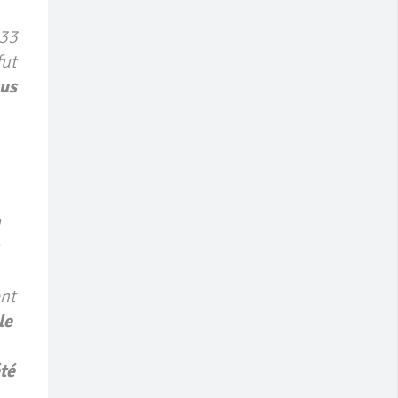
 33
fut
us
a
ent
le
été