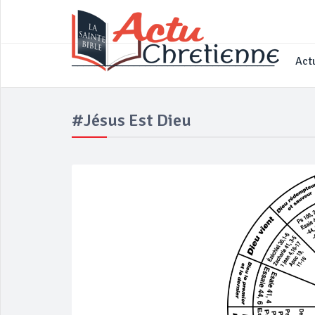
____________________________________
Actu
#Jésus Est Dieu