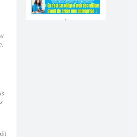
et
e,
ls
x
dit