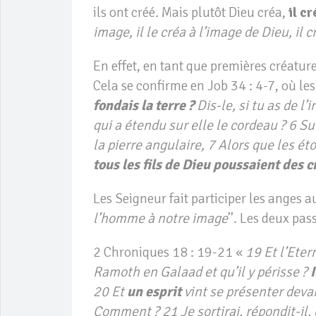
ils ont créé. Mais plutôt Dieu créa,
il c
image, il le créa à l’image de Dieu, il
En effet, en tant que premières créature
Cela se confirme en Job 34 : 4-7, où les
fondais la terre ?
Dis-le, si tu as de l
qui a étendu sur elle le cordeau ? 6 S
la pierre angulaire, 7 Alors que les ét
tous les fils de Dieu poussaient des cr
Les Seigneur fait participer les anges au
l’homme à notre image
’’. Les deux pas
2 Chroniques 18 : 19-21 «
19 Et l’Eter
Ramoth en Galaad et qu’il y périsse ?
20 Et
un esprit
vint se présenter devant 
Comment ? 21 Je sortirai, répondit-il,