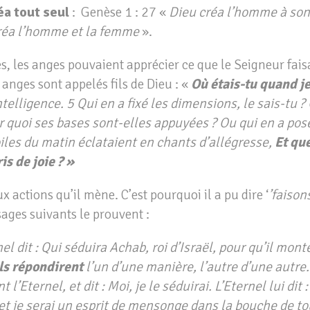
réa tout seul
: Genèse 1 : 27 «
Dieu créa l’homme à son
 créa l’homme et la femme
».
s, les anges pouvaient apprécier ce que le Seigneur faisa
 anges sont appelés fils de Dieu : «
Où étais-tu quand j
’intelligence. 5 Qui en a fixé les dimensions, le sais-tu ?
ur quoi ses bases sont-elles appuyées ? Ou qui en a pos
oiles du matin éclataient en chants d’allégresse,
Et qu
is de joie ? »
x actions qu’il mène. C’est pourquoi il a pu dire ‘
’faison
sages suivants le prouvent :
nel dit : Qui séduira Achab, roi d’Israël, pour qu’il mont
Ils répondirent
l’un d’une manière, l’autre d’une autre.
l’Eternel, et dit : Moi, je le séduirai. L’Eternel lui dit :
 et je serai un esprit de mensonge dans la bouche de t