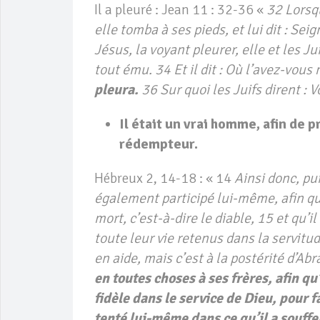
Il a pleuré : Jean 11 : 32-36 «
32 Lorsqu
elle tomba à ses pieds, et lui dit : Sei
Jésus, la voyant pleurer, elle et les Ju
tout ému. 34 Et il dit : Où l’avez-vous 
pleura.
36 Sur quoi les Juifs dirent : 
Il était un vrai homme, afin de 
rédempteur.
Hébreux 2, 14-18 : « 14
Ainsi donc, pui
également participé lui-même, afin que,
mort, c’est-à-dire le diable, 15 et qu’i
toute leur vie retenus dans la servitu
en aide, mais c’est à la postérité d’Ab
en toutes choses à ses frères, afin qu
fidèle dans le service de Dieu, pour f
tenté lui-même dans ce qu’il a souffer