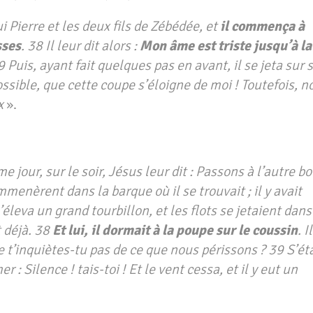
ui Pierre et les deux fils de Zébédée, et
il commença à
sses
. 38 Il leur dit alors :
Mon âme est triste jusqu’à la
39 Puis, ayant fait quelques pas en avant, il se jeta sur 
 possible, que cette coupe s’éloigne de moi ! Toutefois, n
x
».
 jour, sur le soir, Jésus leur dit : Passons à l’autre bo
mmenèrent dans la barque où il se trouvait ; il y avait
’éleva un grand tourbillon, et les flots se jetaient dans
t déjà. 38
Et lui, il dormait à la poupe sur le coussin
. I
 ne t’inquiètes-tu pas de ce que nous périssons ? 39 S’ét
er : Silence ! tais-toi ! Et le vent cessa, et il y eut un