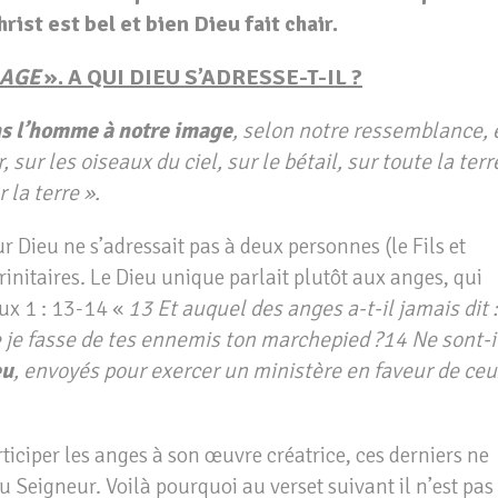
st est bel et bien Dieu fait chair.
MAGE
». A QUI DIEU S’ADRESSE-T-IL
?
s l’homme à notre image
, selon notre ressemblance, 
 sur les oiseaux du ciel, sur le bétail, sur toute la terr
 la terre ».
 Dieu ne s’adressait pas à deux personnes (le Fils et
initaires. Le Dieu unique parlait plutôt aux anges, qui
eux 1 : 13-14 «
13 Et auquel des anges a-t-il jamais dit :
e je fasse de tes ennemis ton marchepied ?14 Ne sont-i
eu
, envoyés pour exercer un ministère en faveur de ceu
rticiper les anges à son œuvre créatrice, ces derniers ne
du Seigneur. Voilà pourquoi au verset suivant il n’est pas 