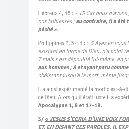
Hébreux 4, 15 : «
15 Car nous n’avons 
nos faiblesses ;
au contraire, il a ét
péché
»
.
Philippines 2, 5-11 : «
5 Ayez en vous l
existant en forme de Dieu, n’a point r
7 mais s’est dépouillé lui-même, en p
aux hommes ; 8 et ayant paru comm
obéissant jusqu’à la mort, même jusqu’
Il a ainsi expérimenté la mort c’est-à
de Dieu. Alors qu’il était juste il a exp
Apocalypse 1, 8 et 17-18.
3/
«
JESUS S’ECRIA D’UNE VOIX FOR
ET, EN DISANT CES PAROLES, IL EX