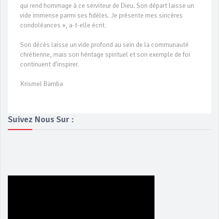
qui rend hommage à ce serviteur de Dieu. Son départ laisse un
vide immense parmi ses fidèles. Je présente mes sincères
condoléances », a-t-elle écrit.
Son décès laisse un vide profond au sein de la communauté
chrétienne, mais son héritage spirituel et son exemple de foi
continuent d’inspirer.
Krismel Bamba
Suivez Nous Sur :