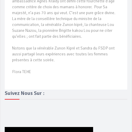
ambassadrice Agnès Kraidy ont défini cette fourchette d’âge
comme critère de choix des mamans à honorer. Pour Sa
majesté, n’a pas 70 ans qui veut. C’est une pure grâce divine.
La mère de la conseillère technique du ministre de la
communication, la vénérable Zunon kipré, la chanteuse Lou
Suzane Nazou, la pionnière Brigitte kakou Lou pour ne citer
qu’elles ; ont fait partie des bénéficiaires.
Notons que la vénérable Zunon Kipré et Sandra du FSDP ont
aussi partagé leurs expériences avec toutes les femmes
présentes à cette soirée.
Flora TEHE
Suivez Nous Sur :