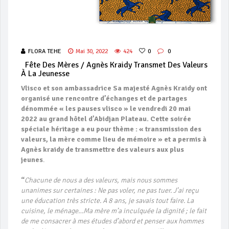
FLORA TEHE
Mai 30, 2022
424
0
0
Fête Des Mères / Agnès Kraidy Transmet Des Valeurs
À La Jeunesse
Vlisco et son ambassadrice Sa majesté Agnès Kraidy ont
organisé une rencontre d’échanges et de partages
dénommée « les pauses vlisco » le vendredi 20 mai
2022 au grand hôtel d’Abidjan Plateau. Cette soirée
spéciale héritage a eu pour thème : « transmission des
valeurs, la mère comme lieu de mémoire » et a permis à
Agnès kraidy de transmettre des valeurs aux plus
jeunes
.
“
Chacune de nous a des valeurs, mais nous sommes
unanimes sur certaines : Ne pas voler, ne pas tuer. J’ai reçu
une éducation très stricte. A 8 ans, je savais tout faire. La
cuisine, le ménage…Ma mère m’a inculquée la dignité ; le fait
de me consacrer à mes études d’abord et penser aux hommes