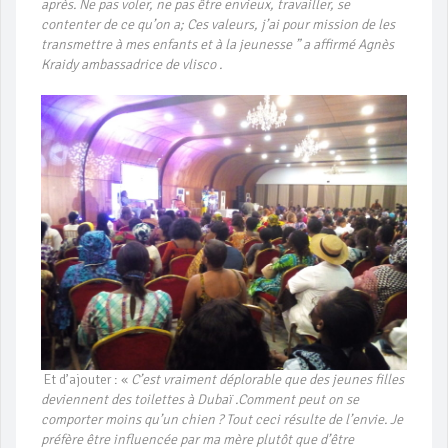
après. Ne pas voler, ne pas être envieux, travailler, se
contenter de ce qu’on a; Ces valeurs, j’ai pour mission de les
transmettre à mes enfants et à la jeunesse ” a affirmé Agnès
Kraidy ambassadrice de vlisco .
Et d’ajouter : «
C’est vraiment déplorable que des jeunes filles
deviennent des toilettes à Dubaï .Comment peut on se
comporter moins qu’un chien ? Tout ceci résulte de l’envie. Je
préfère être influencée par ma mère plutôt que d’être