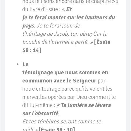
nous le lisons encore dans le chapitre 58
du livre d’Esaïe :
«
Et
je te ferai monter sur les hauteurs du
pays
, Je te ferai jouir de
l’héritage de Jacob, ton père; Car la
bouche de l’Eternel a parlé. »
[Ésaïe
58 : 14]
Le
témoignage que nous sommes en
communion avec le Seigneur
par
notre entourage parce qu’ils voient les
merveilles opérées par Dieu comme il le
dit lui-même :
«
Ta lumière se lèvera
sur l’obscurité
,
Et tes ténèbres seront comme le
midi. »
[Ésaïe 58 : 10]