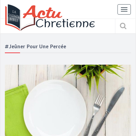
Tog
nav
#jeûner Pour Une Percée