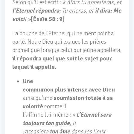
Selon qu’il est écrit :
« Alors tu appelleras, et
l’Eternel répondra
; Tu crieras, et
il dira: Me
voici
! »
[Ésaïe 58 : 9]
La bouche de l’Eternel qui ne ment point a
parlé. Notre Dieu qui exauce les prières
promet que lorsque celui qui jeûne appellera,
il répondra quel que soit le sujet pour
lequel il appelle.
Une
communion plus intense avec Dieu
ainsi qu’une
soumission totale à sa
volonté
comme il
l’affirme lui-même :
«
L’Eternel sera
toujours ton guide
, Il
rassasiera
ton âme
dans les lieux