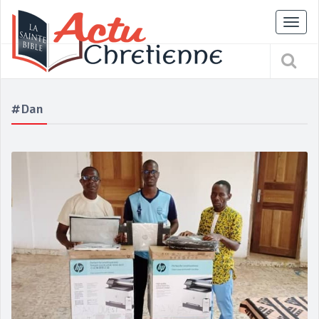
Tog
nav
#Dan