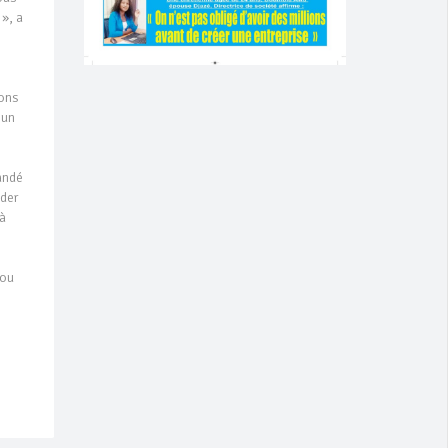
 », a
yons
 un
andé
ider
 à
sou