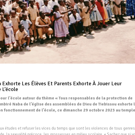
a Exhorte Les Élèves Et Parents Exhorte À Jouer Leur
 L’école
pour l’école autour du thème « Tous responsables de la protection de
ambiré Naba de l’église des assemblées de Dieu de Tiebissou exhorte 
 bon fonctionnement de l’école, ce dimanche 29 octobre 2023 au templ
.
 études et refuser les vices du temps que sont les violences de tous genres
fraude, la sexualité précoce, les grossesses en milieu scolaire. « Sachez que si 