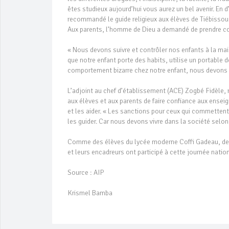
êtes studieux aujourd’hui vous aurez un bel avenir. En 
recommandé le guide religieux aux élèves de Tiébissou
Aux parents, l’homme de Dieu a demandé de prendre con
« Nous devons suivre et contrôler nos enfants à la m
que notre enfant porte des habits, utilise un portable
comportement bizarre chez notre enfant, nous devons y 
L’adjoint au chef d’établissement (ACE) Zogbé Fidèle,
aux élèves et aux parents de faire confiance aux ensei
et les aider. « Les sanctions pour ceux qui commettent d
les guider. Car nous devons vivre dans la société selon d
Comme des élèves du lycée moderne Coffi Gadeau, des é
et leurs encadreurs ont participé à cette journée natio
Source : AIP
Krismel Bamba