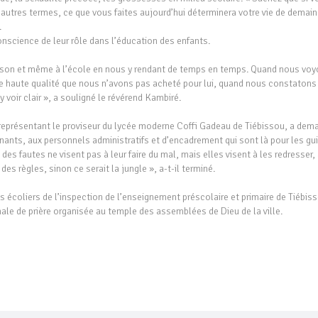
d’autres termes, ce que vous faites aujourd’hui déterminera votre vie de demain
.
science de leur rôle dans l’éducation des enfants.
aison et même à l’école en nous y rendant de temps en temps. Quand nous vo
 de haute qualité que nous n’avons pas acheté pour lui, quand nous constatons
voir clair », a souligné le révérend Kambiré.
 représentant le proviseur du lycée moderne Coffi Gadeau de Tiébissou, a dem
gnants, aux personnels administratifs et d’encadrement qui sont là pour les gu
es fautes ne visent pas à leur faire du mal, mais elles visent à les redresser,
es règles, sinon ce serait la jungle », a-t-il terminé.
coliers de l’inspection de l’enseignement préscolaire et primaire de Tiébis
nale de prière organisée au temple des assemblées de Dieu de la ville.