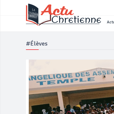
____________________________________
Actu
#élèves