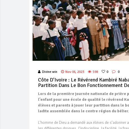
Divine win
Nov 06, 2023
598
0
0
Côte D’Ivoire : Le Révérend Kambiré Nab
Partition Dans Le Bon Fonctionnement De
Lors de la première journée nationale de prière 
l’enfant pour une école de qualité le révérend K
élèves et parents à jouer leur partition dans le
ladite assemblée dans le centre région du bélier
L’homme de Dieu a demandé aux élèves de s’adonner aux
les différentes drogues, l’indiscipline, la facilité, la 