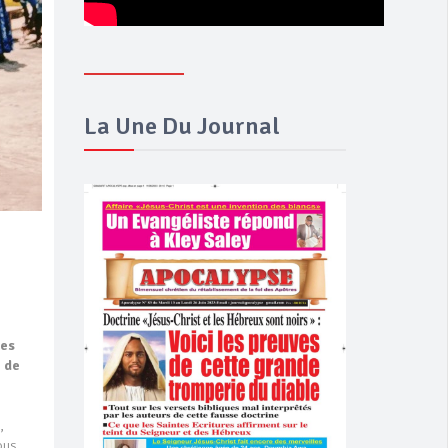
La Une Du Journal
les
e de
,
vous