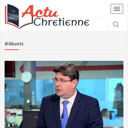
Tog
nav
#Akunis