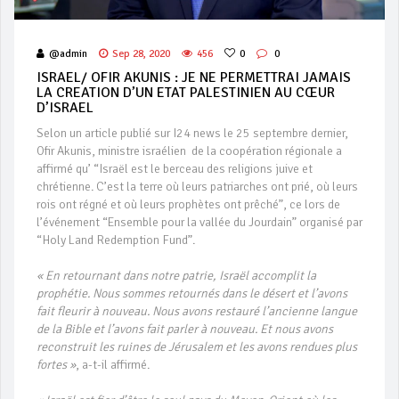
@admin
Sep 28, 2020
456
0
0
ISRAEL/ OFIR AKUNIS : JE NE PERMETTRAI JAMAIS
LA CREATION D’UN ETAT PALESTINIEN AU CŒUR
D’ISRAEL
Selon un article publié sur I24 news le 25 septembre dernier,
Ofir Akunis, ministre israélien de la coopération régionale a
affirmé qu’ “Israël est le berceau des religions juive et
chrétienne. C’est la terre où leurs patriarches ont prié, où leurs
rois ont régné et où leurs prophètes ont prêché”, ce lors de
l’événement “Ensemble pour la vallée du Jourdain” organisé par
“Holy Land Redemption Fund”.
« En retournant dans notre patrie, Israël accomplit la
prophétie. Nous sommes retournés dans le désert et l’avons
fait fleurir à nouveau. Nous avons restauré l’ancienne langue
de la Bible et l’avons fait parler à nouveau. Et nous avons
reconstruit les ruines de Jérusalem et les avons rendues plus
fortes »
, a-t-il affirmé.