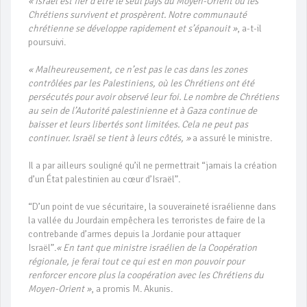
« Israël est fier d’être le seul pays du Moyen-Orient où les
Chrétiens survivent et prospèrent. Notre communauté
chrétienne se développe rapidement et s’épanouit »
, a-t-il
poursuivi.
« Malheureusement, ce n’est pas le cas dans les zones
contrôlées par les Palestiniens, où les Chrétiens ont été
persécutés pour avoir observé leur foi. Le nombre de Chrétiens
au sein de l’Autorité palestinienne et à Gaza continue de
baisser et leurs libertés sont limitées. Cela ne peut pas
continuer. Israël se tient à leurs côtés, »
a assuré le ministre.
Il a par ailleurs souligné qu’il ne permettrait “jamais la création
d’un État palestinien au cœur d’Israël”.
“D’un point de vue sécuritaire, la souveraineté israélienne dans
la vallée du Jourdain empêchera les terroristes de faire de la
contrebande d’armes depuis la Jordanie pour attaquer
Israël”.
« En tant que ministre israélien de la Coopération
régionale, je ferai tout ce qui est en mon pouvoir pour
renforcer encore plus la coopération avec les Chrétiens du
Moyen-Orient »
, a promis M. Akunis.