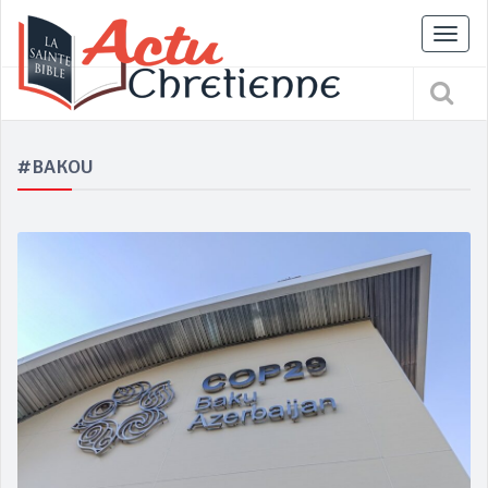
Tog
nav
#BAKOU