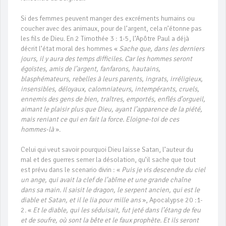
Si des femmes peuvent manger des excréments humains ou
coucher avec des animaux, pour de l’argent, cela n’étonne pas
les fils de Dieu. En 2 Timothée 3 : 1-5, l’Apôtre Paul a déjà
décrit l’état moral des hommes «
Sache que, dans les derniers
jours, il y aura des temps difficiles. Car les hommes seront
égoïstes, amis de l’argent, fanfarons, hautains,
blasphémateurs, rebelles à leurs parents, ingrats, irréligieux,
insensibles, déloyaux, calomniateurs, intempérants, cruels,
ennemis des gens de bien, traîtres, emportés, enflés d’orgueil,
aimant le plaisir plus que Dieu, ayant l’apparence de la piété,
mais reniant ce qui en fait la force. Eloigne-toi de ces
hommes-là
».
Celui qui veut savoir pourquoi Dieu laisse Satan, l’auteur du
mal et des guerres semer la désolation, qu’il sache que tout
est prévu dans le scenario divin : «
Puis je vis descendre du ciel
un ange, qui avait la clef de l’abîme et une grande chaîne
dans sa main. Il saisit le dragon, le serpent ancien, qui est le
diable et Satan, et il le lia pour mille ans
», Apocalypse 20 :1-
2. «
Et le diable, qui les séduisait, fut jeté dans l’étang de feu
et de soufre, où sont la bête et le faux prophète. Et ils seront