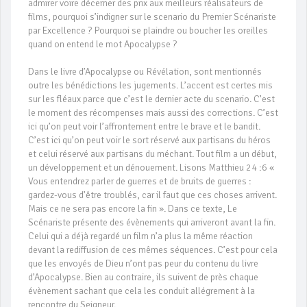
admirer voire décerner des prix aux meilleurs réalisateurs de
films, pourquoi s’indigner sur le scenario du Premier Scénariste
par Excellence ? Pourquoi se plaindre ou boucher les oreilles
quand on entend le mot Apocalypse ?
Dans le livre d’Apocalypse ou Révélation, sont mentionnés
outre les bénédictions les jugements. L’accent est certes mis
sur les fléaux parce que c’est le dernier acte du scenario. C’est
le moment des récompenses mais aussi des corrections. C’est
ici qu’on peut voir l’affrontement entre le brave et le bandit.
C’est ici qu’on peut voir le sort réservé aux partisans du héros
et celui réservé aux partisans du méchant. Tout film a un début,
un développement et un dénouement. Lisons Matthieu 24 :6 «
Vous entendrez parler de guerres et de bruits de guerres :
gardez-vous d’être troublés, car il faut que ces choses arrivent.
Mais ce ne sera pas encore la fin ». Dans ce texte, Le
Scénariste présente des évènements qui arriveront avant la fin.
Celui qui a déjà regardé un film n’a plus la même réaction
devant la rediffusion de ces mêmes séquences. C’est pour cela
que les envoyés de Dieu n’ont pas peur du contenu du livre
d’Apocalypse. Bien au contraire, ils suivent de près chaque
évènement sachant que cela les conduit allégrement à la
rencontre du Seigneur.