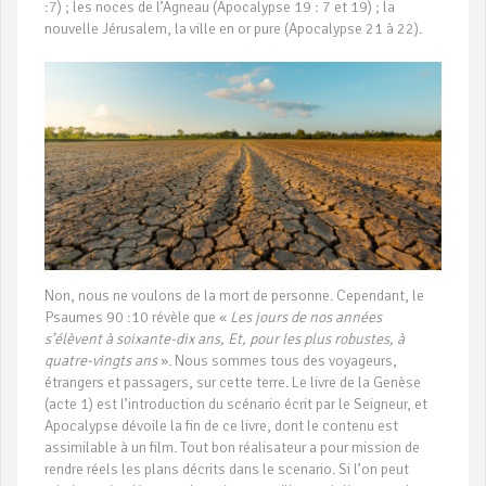
:7) ; les noces de l’Agneau (Apocalypse 19 : 7 et 19) ; la
nouvelle Jérusalem, la ville en or pure (Apocalypse 21 à 22).
Non, nous ne voulons de la mort de personne. Cependant, le
Psaumes 90 :10 révèle que «
Les jours de nos années
s’élèvent à soixante-dix ans, Et, pour les plus robustes, à
quatre-vingts ans
». Nous sommes tous des voyageurs,
étrangers et passagers, sur cette terre. Le livre de la Genèse
(acte 1) est l’introduction du scénario écrit par le Seigneur, et
Apocalypse dévoile la fin de ce livre, dont le contenu est
assimilable à un film. Tout bon réalisateur a pour mission de
rendre réels les plans décrits dans le scenario. Si l’on peut