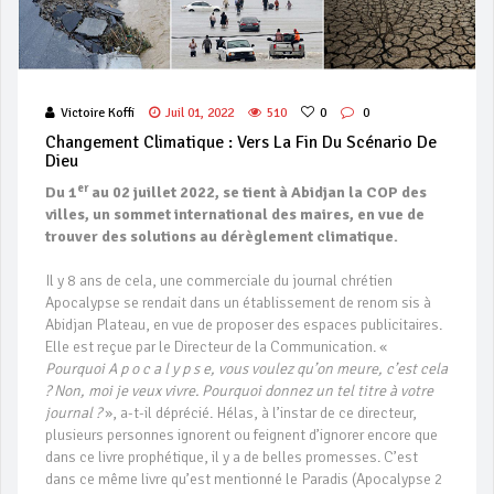
Victoire Koffi
Juil 01, 2022
510
0
0
Changement Climatique : Vers La Fin Du Scénario De
Dieu
er
Du 1
au 02 juillet 2022, se tient à Abidjan la COP des
villes, un sommet international des maires, en vue de
trouver des solutions au dérèglement climatique.
Il y 8 ans de cela, une commerciale du journal chrétien
Apocalypse se rendait dans un établissement de renom sis à
Abidjan Plateau, en vue de proposer des espaces publicitaires.
Elle est reçue par le Directeur de la Communication. «
Pourquoi A p o c a l y p s e, vous voulez qu’on meure, c’est cela
? Non, moi je veux vivre. Pourquoi donnez un tel titre à votre
journal ?
», a-t-il déprécié. Hélas, à l’instar de ce directeur,
plusieurs personnes ignorent ou feignent d’ignorer encore que
dans ce livre prophétique, il y a de belles promesses. C’est
dans ce même livre qu’est mentionné le Paradis (Apocalypse 2