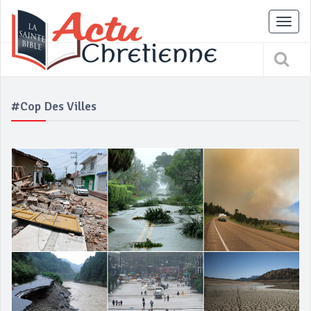
Tog
nav
#cop Des Villes