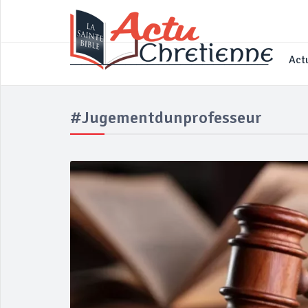
____________________________________
Actu
#jugementdunprofesseur