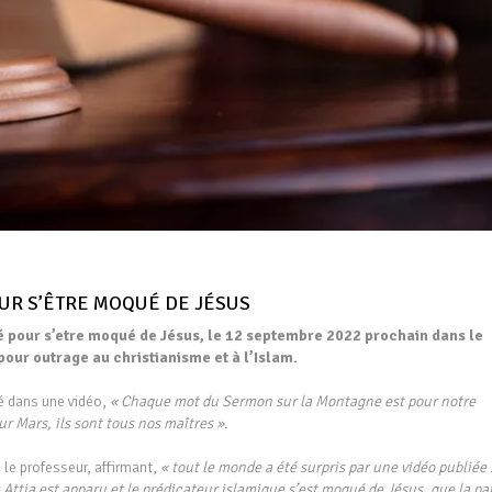
UR S’ÊTRE MOQUÉ DE JÉSUS
gé pour s’etre moqué de Jésus, le 12 septembre 2022 prochain
dans le
 pour outrage au christianisme et à l’Islam.
mé dans une vidéo,
« Chaque mot du Sermon sur la Montagne est pour notre
r Mars, ils sont tous nos maîtres »
.
 le professeur, affirmant,
« tout le monde a été surpris par une vidéo publiée 
ttia est apparu et le prédicateur islamique s’est moqué de Jésus, que la pa