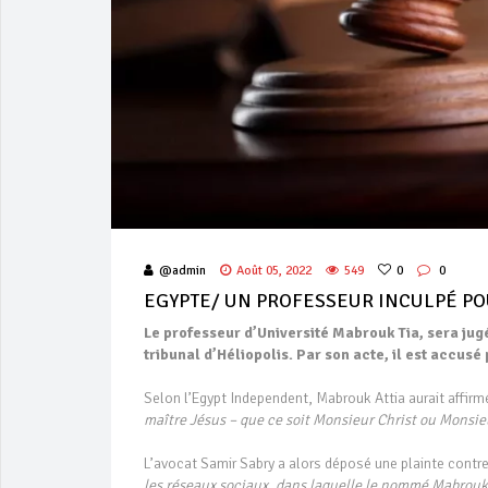
@admin
Août 05, 2022
549
0
0
EGYPTE/ UN PROFESSEUR INCULPÉ PO
Le professeur d’Université Mabrouk Tia, sera ju
tribunal d’Héliopolis. Par son acte, il est accusé
Selon l’Egypt Independent, Mabrouk Attia aurait affir
maître Jésus – que ce soit Monsieur Christ ou Monsieu
L’avocat Samir Sabry a alors déposé une plainte contre
les réseaux sociaux, dans laquelle le nommé Mabrouk A