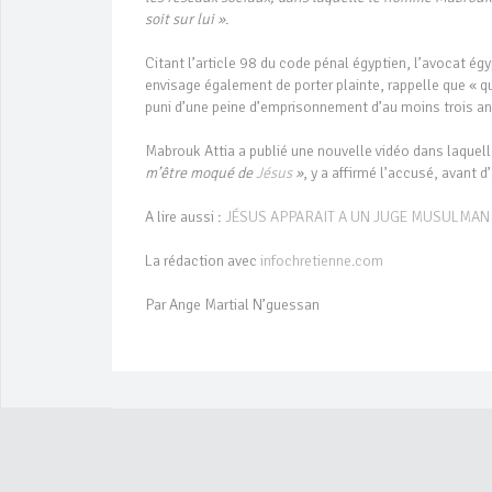
soit sur lui »
.
Citant l’article 98 du code pénal égyptien, l’avocat ég
envisage également de porter plainte, rappelle que « qu
puni d’une peine d’emprisonnement d’au moins trois ans
Mabrouk Attia a publié une nouvelle vidéo dans laquel
m’être moqué de
Jésus
»
, y a affirmé l’accusé, avant d
A lire aussi :
JÉSUS APPARAIT A UN JUGE MUSULMAN 
La rédaction avec
infochretienne.com
Par Ange Martial N’guessan