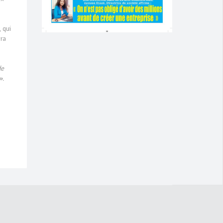
 qui
era
de
»
.