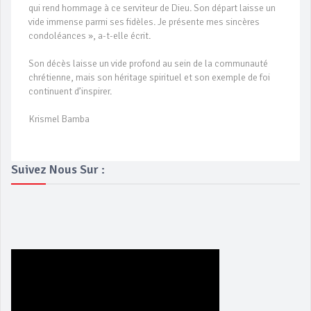
qui rend hommage à ce serviteur de Dieu. Son départ laisse un
vide immense parmi ses fidèles. Je présente mes sincères
condoléances », a-t-elle écrit.
Son décès laisse un vide profond au sein de la communauté
chrétienne, mais son héritage spirituel et son exemple de foi
continuent d’inspirer.
Krismel Bamba
Suivez Nous Sur :