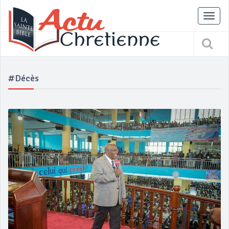
Tog
nav
#Décès